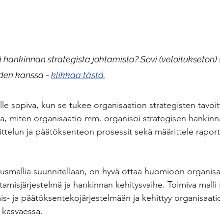
 hankinnan strategista johtamista? Sovi (veloitukseton) 
iden kanssa - 
klikkaa tästä.
lle sopiva, kun se tukee organisaation strategisten tavoi
a, miten organisaatio mm. organisoi strategisen hankinna
ttelun ja päätöksenteon prosessit sekä määrittele raporto
ausmallia suunnitellaan, on hyvä ottaa huomioon organisa
htamisjärjestelmä ja hankinnan kehitysvaihe. Toimiva malli 
is- ja päätöksentekojärjestelmään ja kehittyy organisaati
 kasvaessa.