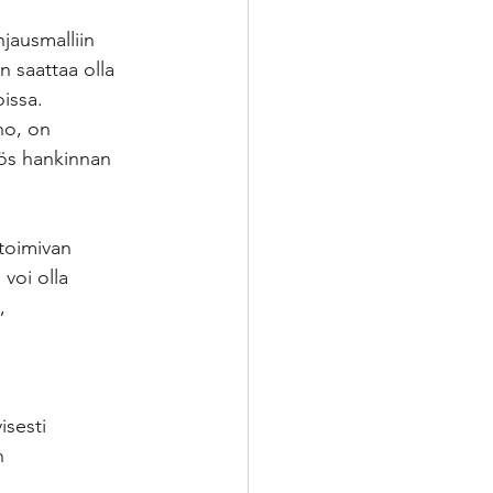
jausmalliin 
n saattaa olla 
oissa.
ho, on 
yös hankinnan 
toimivan 
voi olla 
, 
isesti 
n 