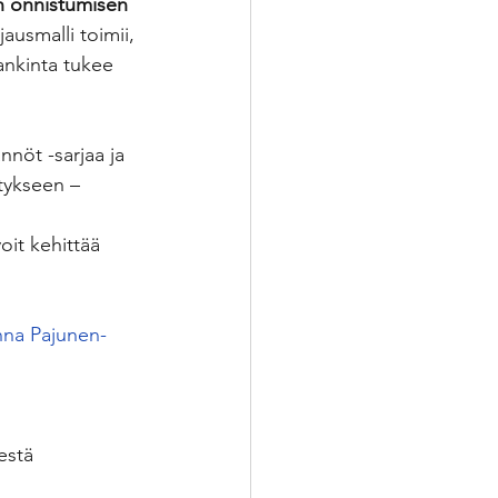
en onnistumisen 
ausmalli toimii, 
ankinta tukee 
nöt -sarjaa ja 
tykseen –
oit kehittää 
na Pajunen-
estä 