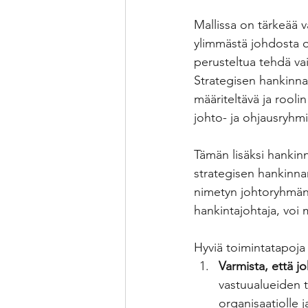
Mallissa on tärkeää 
ylimmästä johdosta op
perusteltua tehdä vai
Strategisen hankinna
määriteltävä ja rooli
johto- ja ohjausryhmi
Tämän lisäksi hankin
strategisen hankinnan
nimetyn johtoryhmän 
hankintajohtaja, voi
Hyviä toimintatapoja
Varmista, että 
vastuualueiden t
organisaatiolle 