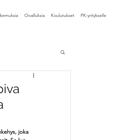
kemuksia
Oivalluksia
Koulutukset
PK-yritykselle
aamisen kehittäminen
piva
a
aiheita
yhteistyö
ekehys, joka 