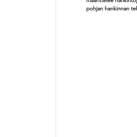
määrittelee hankinto
pohjan hankinnan teh
PK-yrityksen hankinta
Ka