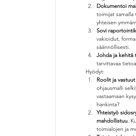
Dokumentoi mall
toimijat samalla
yhteisen ymmärr
Sovi raportointi
vakioidut, formaa
säännöllisesti.
Johda ja kehitä 
tarvittavaa tietoa
Hyödyt:
Roolit ja vastuut
ohjausmalli selki
vastaamaan kysym
hankinta?
Yhteistyö sidos
mahdollistuu
. K
toimialojen ja 