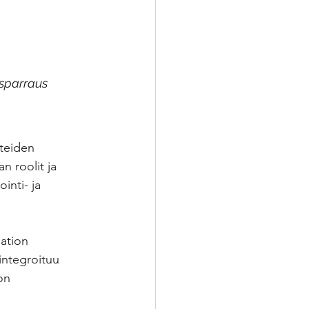
sparraus 
tteiden 
n roolit ja 
inti- ja 
ation 
integroituu 
on 