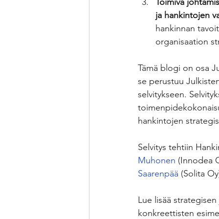
Toimiva johtamis
ja hankintojen 
hankinnan tavoit
organisaation st
Tämä blogi on osa Ju
se perustuu Julkiste
selvitykseen. Selvity
toimenpidekokonaisuut
hankintojen strategis
Selvitys tehtiin Hank
Muhonen
 (Innodea O
Saarenpää
 (Solita Oy
Lue lisää strategise
konkreettisten esime