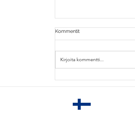
Kommentit
Kirjoita kommentti...
22/22: Ole haluttu kumppani
toimittajille ja
palvelutarjoajille