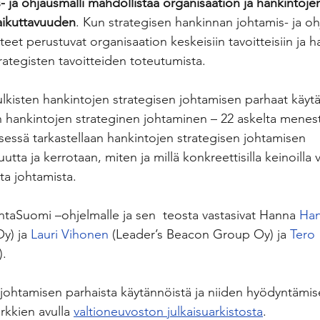
- ja ohjausmalli mahdollistaa organisaation ja hankintoj
vaikuttavuuden
. Kun strategisen hankinnan johtamis- ja ohj
teet perustuvat organisaation keskeisiin tavoitteisiin ja h
rategisten tavoitteiden toteutumista.
lkisten hankintojen strategisen johtamisen parhaat käytän
n hankintojen strateginen johtaminen – 22 askelta menes
ksessä tarkastellaan hankintojen strategisen johtamisen 
ta ja kerrotaan, miten ja millä konkreettisilla keinoilla v
ta johtamista.
intaSuomi –ohjelmalle ja sen  teosta vastasivat Hanna 
Han
y) ja 
Lauri Vihonen
(Leader’s Beacon Group Oy) ja 
Tero 
).
n johtamisen parhaista käytännöistä ja niiden hyödyntämis
rkkien avulla 
valtioneuvoston julkaisuarkistosta
.