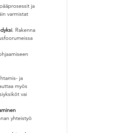
pääprosessit ja 
in varmistat 
ödyksi
. Rakenna 
jausfoorumeissa 
 ohjaamiseen 
ohtamis- ja 
e auttaa myös 
iyksiköt vai 
taminen 
nnan yhteistyö 