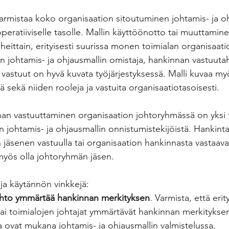
varmistaa koko organisaation sitoutuminen johtamis- ja oh
eratiiviselle tasolle. Mallin käyttöönotto tai muuttamine
heittain, erityisesti suurissa monen toimialan organisaati
n johtamis- ja ohjausmallin omistaja, hankinnan vastuuta
n vastuut on hyvä kuvata työjärjestyksessä. Malli kuvaa m
ä sekä niiden rooleja ja vastuita organisaatiotasoisesti.
nan vastuuttaminen organisaation johtoryhmässä on yksi 
 johtamis- ja ohjausmallin onnistumistekijöistä. Hankinta 
jäsenen vastuulla tai organisaation hankinnasta vastaava
 myös olla johtoryhmän jäsen.
 ja käytännön vinkkejä:
johto ymmärtää hankinnan merkityksen
. Varmista, että erity
ai toimialojen johtajat ymmärtävät hankinnan merkitykse
ja ovat mukana johtamis- ja ohjausmallin valmistelussa.