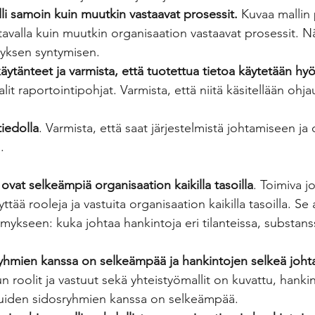
i samoin kuin muutkin vastaavat prosessit.
 Kuvaa mallin 
 tavalla kuin muutkin organisaation vastaavat prosessit. Nä
yksen syntymisen.
käytänteet ja varmista, että tuotettua tietoa käytetään hy
lit raportointipohjat. Varmista, että niitä käsitellään oh
tiedolla
. Varmista, että saat järjestelmistä johtamiseen ja
.
 ovat selkeämpiä organisaation kaikilla tasoilla
. Toimiva j
yttää rooleja ja vastuita organisaation kaikilla tasoilla. S
ykseen: kuka johtaa hankintoja eri tilanteissa, substanss
ryhmien kanssa on selkeämpää ja hankintojen selkeä joh
un roolit ja vastuut sekä yhteistyömallit on kuvattu, hanki
muiden sidosryhmien kanssa on selkeämpää.