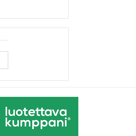
2: Tee hankinnasta
ollistaja ja koko
nisaation yhteinen asia