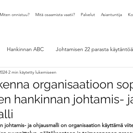
Miten onnistuu?
Mitä osaamista vaatii?
Palvelut
Asiantuntija
Ko
Hankinnan ABC
Johtamisen 22 parasta käytäntöä
2024
2 min käytetty lukemiseen
Muutosjohtaminen ja vuorovaikutus
Hankintaos
kenna organisaatioon so
en hankinnan johtamis- j
24 viisasta ja hyvää hankintatekoa
Ajankohtaisia 
lli
ytännön esimerkkejä - CASEt
Myynnin ja hankinnan 
 johtamis- ja ohjausmalli on organisaation käyttämä viit