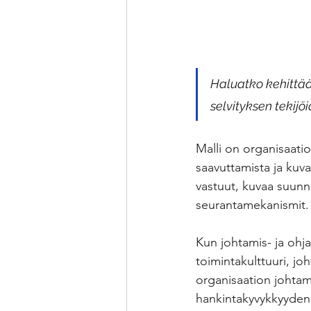
Haluatko kehittää
selvityksen tekijö
Malli on organisaatio
saavuttamista ja kuva
vastuut, kuvaa suunni
seurantamekanismit.
Kun johtamis- ja ohj
toimintakulttuuri, jo
organisaation johtam
hankintakyvykkyyden