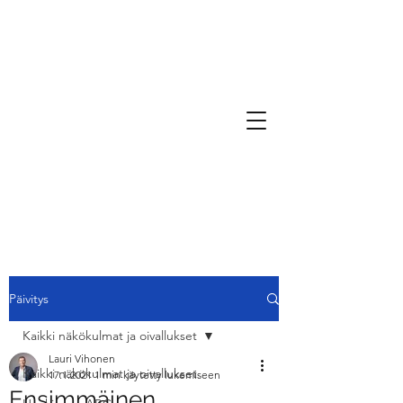
Päivitys
Kaikki näkökulmat ja oivallukset
Lauri Vihonen
Kaikki näkökulmat ja oivallukset
17.1.2021
1 min käytetty lukemiseen
Ensimmäinen