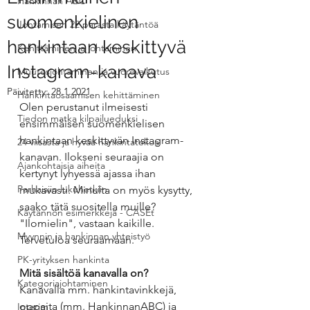
Hankinnan ABC
suomenkielinen
Johtamisen 22 parasta käytäntöä
hankintaan keskittyvä
Kehittäminen ja johtaminen
Instagram-kanava
Muutosjohtaminen ja vuorovaikutus
Päivitetty:
28.1.2021
Hankintaosaamisen kehittäminen
Olen perustanut ilmeisesti 
Tiedon matka kilpailueduksi
ensimmäisen suomenkielisen 
hankintaan keskittyvän Instagram-
24 viisasta ja hyvää hankintatekoa
kanavan. Ilokseni seuraajia on 
Ajankohtaisia aiheita
kertynyt lyhyessä ajassa ihan 
Parhaisiin lukuhetkiin
mukavasti. Minulta on myös kysytty, 
saako tätä suositella muille? 
Käytännön esimerkkejä - CASEt
"Ilomielin", vastaan kaikille. 
Myynnin ja hankinnan yhteistyö
Tervetuloa seuraamaan.
PK-yrityksen hankinta
Mitä sisältöä kanavalla on?
Kategoriajohtaminen
Kanavalla mm. hankintavinkkejä, 
oppaita (mm. HankinnanABC) ja 
Interim