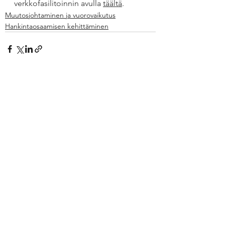
verkkofasilitoinnin avulla 
täältä
.
Muutosjohtaminen ja vuorovaikutus
Hankintaosaamisen kehittäminen
Katso kaikki
Viimeisimmät päivitykset