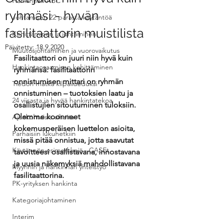
Hankinnan ABC
ryhmäsi - hyvän
Johtamisen 22 parasta käytäntöä
fasilitaattorin muistilista
Kehittäminen ja johtaminen
Päivitetty:
18.9.2020
Muutosjohtaminen ja vuorovaikutus
Fasilitaattori on juuri niin hyvä kuin 
Hankintaosaamisen kehittäminen
ryhmänsä: fasilitaattorin 
onnistumisen mittari on ryhmän 
Tiedon matka kilpailueduksi
onnistuminen – tuotoksien laatu ja 
24 viisasta ja hyvää hankintatekoa
osallistujien sitoutuminen tuloksiin. 
Olemme koonneet 
Ajankohtaisia aiheita
kokemusperäisen luettelon asioita, 
Parhaisiin lukuhetkiin
missä pitää onnistua, jotta saavutat 
Käytännön esimerkkejä - CASEt
tavoitteesi osallistavana, innostavana 
ja uusia näkemyksiä mahdollistavana 
Myynnin ja hankinnan yhteistyö
fasilitaattorina.
PK-yrityksen hankinta
Kategoriajohtaminen
Interim