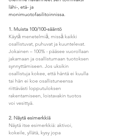
lähi-, etä- ja 
monimuotofasilitoinnissa.
1. Muista 100/100-sääntö 
Käytä̈ menetelmiä̈, missä̈ kaikki 
osallistuvat, puhuvat ja kuuntelevat. 
Jokainen – 100% - pääsee vuorollaan 
jakamaan ja osallistumaan tuotoksen 
synnyttämiseen. Jos uksikin 
osallistuja kokee, että häntä ei kuulla 
tai hän ei koe osallistuneensa 
riittävästi lopputuloksen 
rakentamiseen, loistavakin tuotos 
voi vesittyä.
2. Näytä esimerkkiä 
Näytä itse esimerkkiä: aktivoi, 
kokeile, yllätä, kysy jopa 