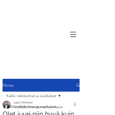
Päivitys
Kaikki näkökulmat ja oivallukset
Lauri Vihonen
Kaikki näkökulmat ja oivallukset
18.8.2020
2 min käytetty lukemiseen
Olet juuri niin hyvä kuin