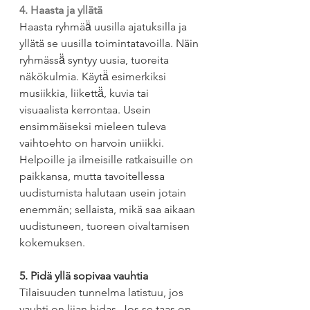
4. Haasta ja yllätä 
Haasta ryhmää̈ uusilla ajatuksilla ja 
yllätä se uusilla toimintatavoilla. Näin 
ryhmässä̈ syntyy uusia, tuoreita 
näkökulmia. Käytä̈ esimerkiksi 
musiikkia, liikettä̈, kuvia tai 
visuaalista kerrontaa. Usein 
ensimmäiseksi mieleen tuleva 
vaihtoehto on harvoin uniikki. 
Helpoille ja ilmeisille ratkaisuille on 
paikkansa, mutta tavoitellessa 
uudistumista halutaan usein jotain 
enemmän; sellaista, mikä saa aikaan 
uudistuneen, tuoreen oivaltamisen 
kokemuksen.
5. Pidä yllä sopivaa vauhtia
Tilaisuuden tunnelma latistuu, jos 
vauhti on liian hidas. Jos se taas on 