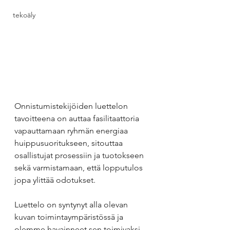
tekoäly
Onnistumistekijöiden luettelon 
tavoitteena on auttaa fasilitaattoria 
vapauttamaan ryhmän energiaa 
huippusuoritukseen, sitouttaa 
osallistujat prosessiin ja tuotokseen 
sekä varmistamaan, että lopputulos 
jopa ylittää odotukset.
Luettelo on syntynyt alla olevan 
kuvan toimintaympäristössä ja 
olemme havainneet sen toimivaksi 