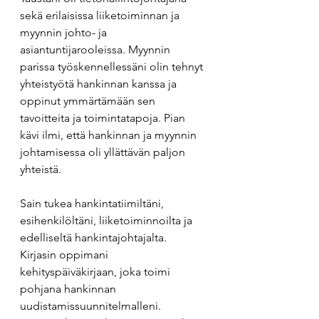
sekä erilaisissa liiketoiminnan ja 
myynnin johto- ja 
asiantuntijarooleissa. Myynnin 
parissa työskennellessäni olin tehnyt 
yhteistyötä hankinnan kanssa ja 
oppinut ymmärtämään sen 
tavoitteita ja toimintatapoja. Pian 
kävi ilmi, että hankinnan ja myynnin 
johtamisessa oli yllättävän paljon 
yhteistä.
Sain tukea hankintatiimiltäni, 
esihenkilöltäni, liiketoiminnoilta ja 
edelliseltä hankintajohtajalta. 
Kirjasin oppimani 
kehityspäiväkirjaan, joka toimi 
pohjana hankinnan 
uudistamissuunnitelmalleni. 