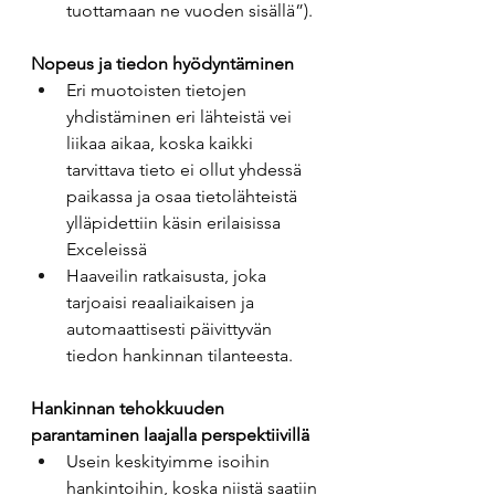
tuottamaan ne vuoden sisällä”).
Nopeus ja tiedon hyödyntäminen
Eri muotoisten tietojen 
yhdistäminen eri lähteistä vei 
liikaa aikaa, koska kaikki 
tarvittava tieto ei ollut yhdessä 
paikassa ja osaa tietolähteistä 
ylläpidettiin käsin erilaisissa 
Exceleissä
Haaveilin ratkaisusta, joka 
tarjoaisi reaaliaikaisen ja 
automaattisesti päivittyvän 
tiedon hankinnan tilanteesta.
Hankinnan tehokkuuden 
parantaminen laajalla perspektiivillä
Usein keskityimme isoihin 
hankintoihin, koska niistä saatiin 