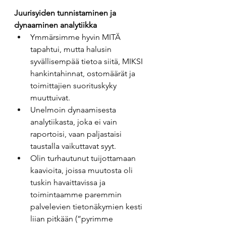
Juurisyiden tunnistaminen ja 
dynaaminen analytiikka
Ymmärsimme hyvin MITÄ 
tapahtui, mutta halusin 
syvällisempää tietoa siitä, MIKSI 
hankintahinnat, ostomäärät ja 
toimittajien suorituskyky 
muuttuivat.
Unelmoin dynaamisesta 
analytiikasta, joka ei vain 
raportoisi, vaan paljastaisi 
taustalla vaikuttavat syyt.
Olin turhautunut tuijottamaan 
kaavioita, joissa muutosta oli 
tuskin havaittavissa ja 
toimintaamme paremmin 
palvelevien tietonäkymien kesti 
liian pitkään (”pyrimme 