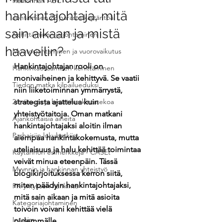
Hankinnan ABC
hankintajohtaja, mitä
Johtamisen 22 parasta käytäntöä
sain aikaan ja mistä
Kehittäminen ja johtaminen
haaveilin?
Muutosjohtaminen ja vuorovaikutus
Hankintajohtajan rooli on 
Hankintaosaamisen kehittäminen
monivaiheinen ja kehittyvä. Se vaatii 
Tiedon matka kilpailueduksi
niin liiketoiminnan ymmärrystä, 
24 viisasta ja hyvää hankintatekoa
strategista ajattelua kuin 
yhteistyötaitoja. Oman matkani 
Ajankohtaisia aiheita
hankintajohtajaksi aloitin ilman 
Parhaisiin lukuhetkiin
aiempaa hankintakokemusta, mutta 
uteliaisuus ja halu kehittää toimintaa 
Käytännön esimerkkejä - CASEt
veivät minua eteenpäin. Tässä 
Myynnin ja hankinnan yhteistyö
blogikirjoituksessa kerron siitä, 
miten päädyin hankintajohtajaksi, 
PK-yrityksen hankinta
mitä sain aikaan ja mitä asioita 
Kategoriajohtaminen
toivoin voivani kehittää vielä 
Interim
pidemmälle.