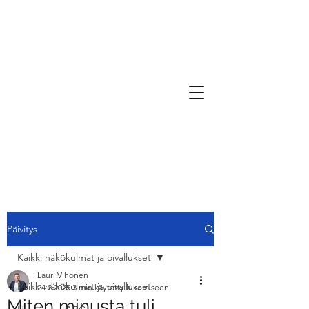
Päivitys
Kaikki näkökulmat ja oivallukset
Lauri Vihonen
Kaikki näkökulmat ja oivallukset
24.2.2025
3 min käytetty lukemiseen
Miten minusta tuli