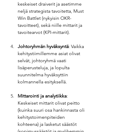
keskeiset draiverit ja asetimme 
neljä strategista tavoitetta, Must 
Win Battlet (nykyisin OKR-
tavoitteet), sekä niille mittarit ja 
tavoitearvot (KPI-mittarit).
Johtoryhmän hyväksyntä
: Vaikka 
kehitystiimillemme asiat olivat 
selvät, johtoryhmä vaati 
lisäperusteluja, ja lopulta 
suunnitelma hyväksyttiin 
kolmannella esityksellä.
Mittarointi ja analytiikka
: 
Keskeiset mittarit olivat peitto 
(kuinka suuri osa hankinnasta oli 
kehitystoimenpiteiden 
kohteena) ja lasketut säästöt 
(sopimussäästöt ja myöhemmin 