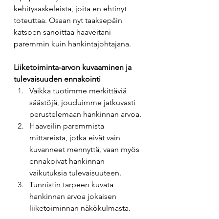
kehitysaskeleista, joita en ehtinyt 
toteuttaa. Osaan nyt taaksepäin 
katsoen sanoittaa haaveitani 
paremmin kuin hankintajohtajana.
Liiketoiminta-arvon kuvaaminen ja 
tulevaisuuden ennakointi
Vaikka tuotimme merkittäviä 
säästöjä, jouduimme jatkuvasti 
perustelemaan hankinnan arvoa.
Haaveilin paremmista 
mittareista, jotka eivät vain 
kuvanneet mennyttä, vaan myös 
ennakoivat hankinnan 
vaikutuksia tulevaisuuteen.
Tunnistin tarpeen kuvata 
hankinnan arvoa jokaisen 
liiketoiminnan näkökulmasta.