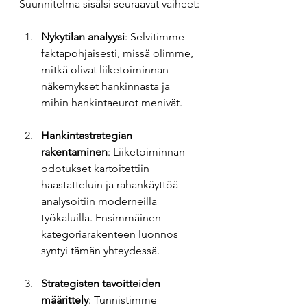
Suunnitelma sisälsi seuraavat vaiheet:
Nykytilan analyysi
: Selvitimme 
faktapohjaisesti, missä olimme, 
mitkä olivat liiketoiminnan 
näkemykset hankinnasta ja 
mihin hankintaeurot menivät.
Hankintastrategian 
rakentaminen
: Liiketoiminnan 
odotukset kartoitettiin 
haastatteluin ja rahankäyttöä 
analysoitiin moderneilla 
työkaluilla. Ensimmäinen 
kategoriarakenteen luonnos 
syntyi tämän yhteydessä.
Strategisten tavoitteiden 
määrittely
: Tunnistimme 