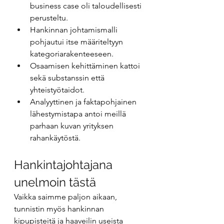
business case oli taloudellisesti 
perusteltu.
Hankinnan johtamismalli 
pohjautui itse määriteltyyn 
kategoriarakenteeseen.
Osaamisen kehittäminen kattoi 
sekä substanssin että 
yhteistyötaidot.
Analyyttinen ja faktapohjainen 
lähestymistapa antoi meillä 
parhaan kuvan yrityksen 
rahankäytöstä.
Hankintajohtajana 
unelmoin tästä
Vaikka saimme paljon aikaan, 
tunnistin myös hankinnan 
kipupisteitä ja haaveilin useista 