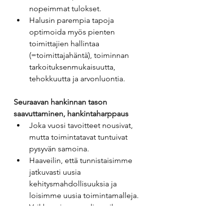
nopeimmat tulokset.
Halusin parempia tapoja 
optimoida myös pienten 
toimittajien hallintaa 
(=toimittajahäntä), toiminnan 
tarkoituksenmukaisuutta, 
tehokkuutta ja arvonluontia.
Seuraavan hankinnan tason 
saavuttaminen, hankintaharppaus
Joka vuosi tavoitteet nousivat, 
mutta toimintatavat tuntuivat 
pysyvän samoina.
Haaveilin, että tunnistaisimme 
jatkuvasti uusia 
kehitysmahdollisuuksia ja 
loisimme uusia toimintamalleja. 
Vaikka saimme paljon aikaan, 