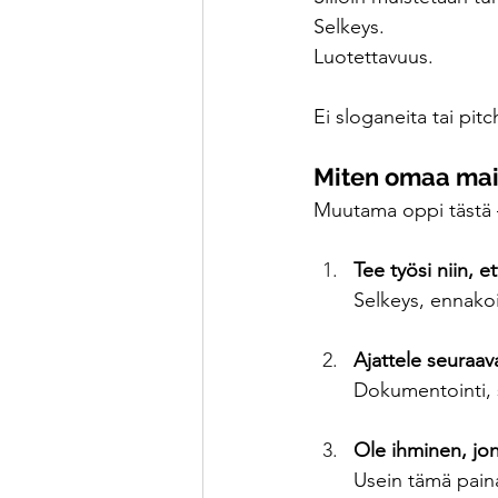
Selkeys.
Luotettavuus.
Ei sloganeita tai pitc
Miten omaa mai
Muutama oppi tästä 
Tee työsi niin, e
Selkeys, ennakoi
Ajattele seuraava
Dokumentointi, s
Ole ihminen, jo
Usein tämä pain