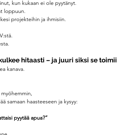
minut, kun kukaan ei ole pyytänyt.
at loppuun.
lkesi projekteihin ja ihmisiin.
V:stä.
sta.
lkee hitaasti – ja juuri siksi se toimii
pea kanava.
ta myöhemmin,
mää samaan haasteeseen ja kysyy:
ttaisi pyytää apua?”
nne.