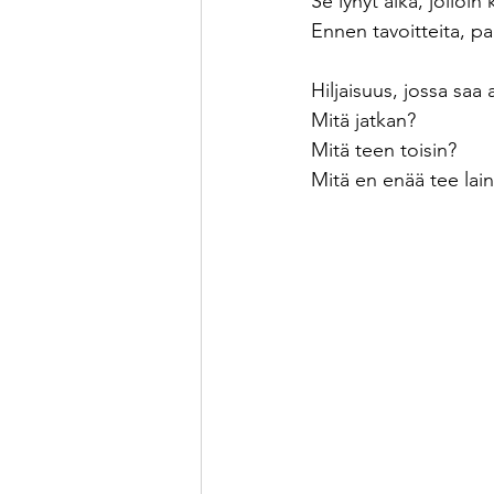
Se lyhyt aika, jolloin 
Ennen tavoitteita, pa
PK-yrityksen hankinta
Ka
Hiljaisuus, jossa saa a
Mitä jatkan?
Mitä teen toisin?
Mitä en enää tee lai