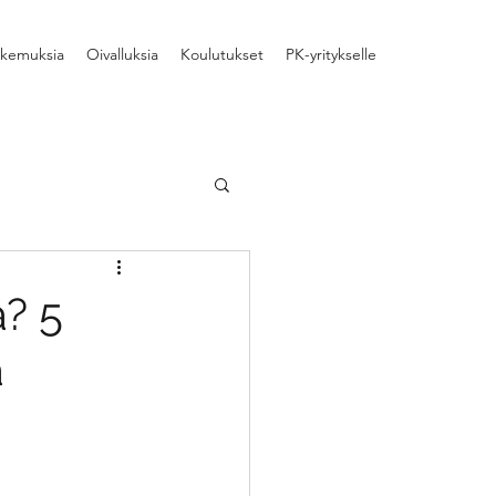
kemuksia
Oivalluksia
Koulutukset
PK-yritykselle
aamisen kehittäminen
? 5
a
aiheita
yhteistyö