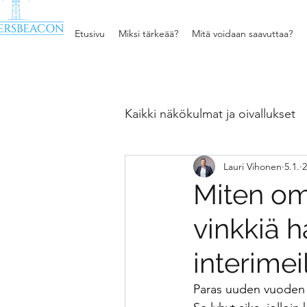
Etusivu
Miksi tärkeää?
Mitä voidaan saavuttaa?
Kaikki näkökulmat ja oivallukset
Lauri Vihonen
5.1.
2
Kehittäminen ja johtaminen
Miten om
vinkkiä h
Tiedon matka kilpailueduksi
interimei
Parhaisiin lukuhetkiin
Kä
Paras uuden vuoden l