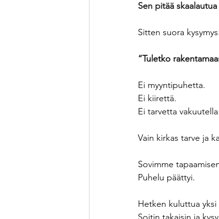
Sen pitää skaalautu
Sitten suora kysymys
“Tuletko rakentamaa
Ei myyntipuhetta.
Ei kiirettä.
Ei tarvetta vakuutella
Vain kirkas tarve ja k
Sovimme tapaamisen 
Puhelu päättyi.
Hetken kuluttua yksi 
Soitin takaisin ja kysy