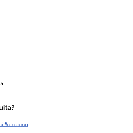
na
 –
uita?
läni #probono
: 