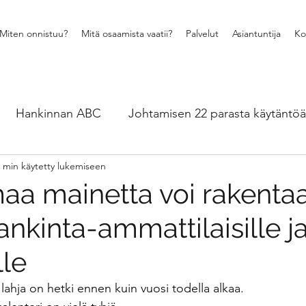
Miten onnistuu?
Mitä osaamista vaatii?
Palvelut
Asiantuntija
Ko
Hankinnan ABC
Johtamisen 22 parasta käytäntöä
 min käytetty lukemiseen
Muutosjohtaminen ja vuorovaikutus
Hankintaos
aa mainetta voi rakentaa
ankinta-ammattilaisille j
24 viisasta ja hyvää hankintatekoa
Ajankohtaisia 
lle
ytännön esimerkkejä - CASEt
Myynnin ja hankinnan 
ahja on hetki ennen kuin vuosi todella alkaa.