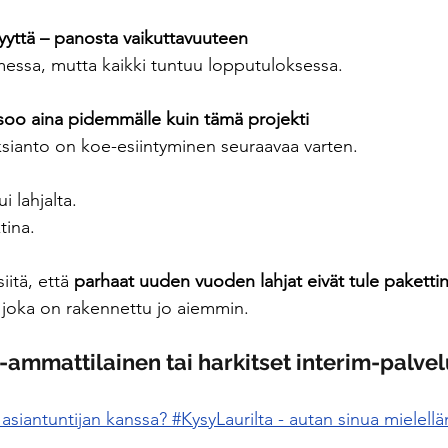
yvyyttä – panosta vaikuttavuuteen
messa, mutta kaikki tuntuu lopputuloksessa.
tsoo aina pidemmälle kuin tämä projekti
sianto on koe-esiintyminen seuraavaa varten.
i lahjalta.
tina.
itä, että 
parhaat uuden vuoden lahjat eivät tule paketti
joka on rakennettu jo aiemmin.
-ammattilainen tai harkitset interim-palvel
asiantuntijan kanssa? #KysyLaurilta - autan sinua mielel