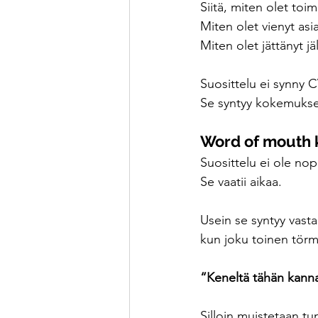
Siitä, miten olet toi
Miten olet vienyt asi
Miten olet jättänyt jä
Suosittelu ei synny C
Se syntyy kokemukse
Word of mouth ku
Suosittelu ei ole no
Se vaatii aikaa.
Usein se syntyy vas
kun joku toinen tör
“Keneltä tähän kanna
Silloin muistetaan tu