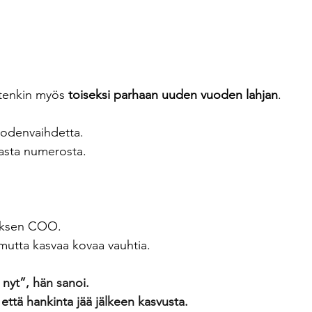
tenkin myös 
toiseksi parhaan uuden vuoden lahjan
.
vuodenvaihdetta.
asta numerosta.
ityksen COO.
, mutta kasvaa kovaa vauhtia.
 nyt”, hän sanoi.
ttä hankinta jää jälkeen kasvusta.