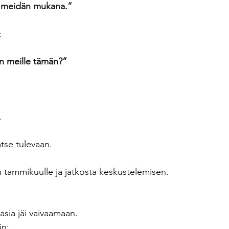
a meidän mukana.”
:
n meille tämän?”
.
atse tulevaan.
tammikuulle ja jatkosta keskustelemisen.
asia jäi vaivaamaan.
in: