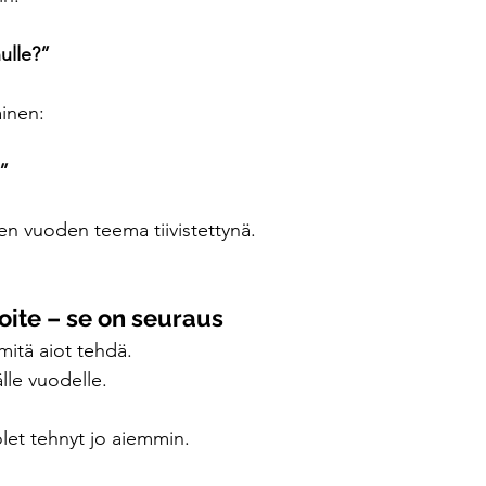
nulle?”
ainen:
.”
en vuoden teema tiivistettynä.
oite – se on seuraus
 mitä aiot tehdä.
älle vuodelle.
 olet tehnyt jo aiemmin.