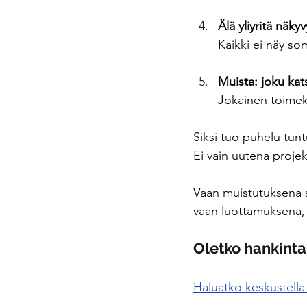
Älä yliyritä näk
Kaikki ei näy so
Muista: joku ka
Jokainen toimek
Siksi tuo puhelu tuntu
Ei vain uutena projek
Vaan muistutuksena si
vaan luottamuksena, 
Oletko hankinta
Haluatko keskustella 