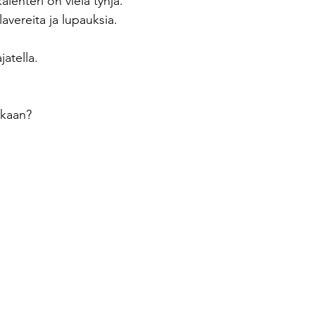
kalenteri on vielä tyhjä.
lavereita ja lupauksia.
tegoriajohtaminen
Interim
tekoäly
jatella.
nkaan?