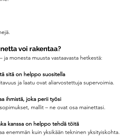
hejä.
netta voi rakentaa?
– ja monesta muusta vastaavasta hetkestä:
ttä sitä on helppo suositella
tavuus ja laatu ovat aliarvostettuja supervoimia.
a ihmistä, joka perii työsi
opimukset, mallit – ne ovat osa mainettasi.
nka kanssa on helppo tehdä töitä
aa enemmän kuin yksikään tekninen yksityiskohta.