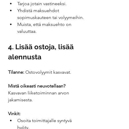
Tarjoa jotain vastineeksi.
Yhdistä maksuehdot 
sopimuskauteen tai volyymeihin.
Muista, että maksuehto on 
valuuttaa.
4. Lisää ostoja, lisää 
alennusta
Tilanne:
 Ostovolyymit kasvavat.
Mistä oikeasti neuvotellaan?
Kasvavan liiketoiminnan arvon 
jakamisesta.
Vinkit:
Osoita toimittajalle syntyvä 
hyöty.