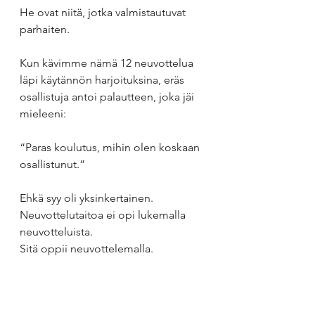
He ovat niitä, jotka valmistautuvat 
parhaiten.
Kun kävimme nämä 12 neuvottelua 
läpi käytännön harjoituksina, eräs 
osallistuja antoi palautteen, joka jäi 
mieleeni:
“Paras koulutus, mihin olen koskaan 
osallistunut.”
Ehkä syy oli yksinkertainen.
Neuvottelutaitoa ei opi lukemalla 
neuvotteluista.
Sitä oppii neuvottelemalla.
Haluatko käydä 
kesäkeskustelun - 