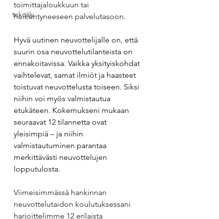
toimittajaloukkuun tai 
tekoäly
heikentyneeseen palvelutasoon.
Hyvä uutinen neuvottelijalle on, että 
suurin osa neuvottelutilanteista on 
ennakoitavissa. Vaikka yksityiskohdat 
vaihtelevat, samat ilmiöt ja haasteet 
toistuvat neuvottelusta toiseen. Siksi 
niihin voi myös valmistautua 
etukäteen. Kokemukseni mukaan 
seuraavat 12 tilannetta ovat 
yleisimpiä – ja niihin 
valmistautuminen parantaa 
merkittävästi neuvottelujen 
lopputulosta.
Viimeisimmässä hankinnan 
neuvottelutaidon koulutuksessani 
harjoittelimme 12 erilaista 