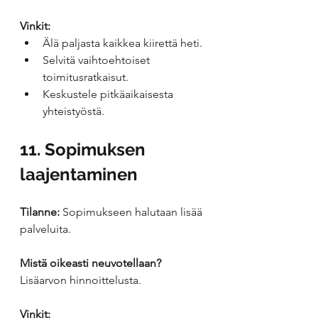
Vinkit:
Älä paljasta kaikkea kiirettä heti.
Selvitä vaihtoehtoiset 
toimitusratkaisut.
Keskustele pitkäaikaisesta 
yhteistyöstä.
11. Sopimuksen 
laajentaminen
Tilanne:
 Sopimukseen halutaan lisää 
palveluita.
Mistä oikeasti neuvotellaan?
Lisäarvon hinnoittelusta.
Vinkit: