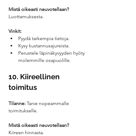
Mistä oikeasti neuvotellaan?
Luottamuksesta.
Vinkit:
Pyydä tarkempia tietoja.
Kysy kustannusajureista.
Perustele läpinäkyvyyden hyöty 
molemmille osapuolille.
10. Kiireellinen 
toimitus
Tilanne:
 Tarve nopeammalle 
toimitukselle.
Mistä oikeasti neuvotellaan?
Kiireen hinnasta.