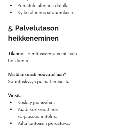
Perustele alennus datalla.
Kytke alennus sitoumuksiin.
5. Palvelutason 
heikkeneminen
Tilanne:
 Toimitusvarmuus tai laatu 
heikkenee.
Mistä oikeasti neuvotellaan?
Suorituskyvyn palauttamisesta.
Vinkit:
Keskity juurisyihin.
Vaadi konkreettinen 
korjaussuunnitelma.
Vältä tunteisiin perustuvaa 