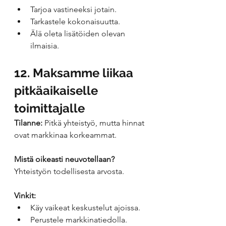
Tarjoa vastineeksi jotain.
Tarkastele kokonaisuutta.
Älä oleta lisätöiden olevan 
ilmaisia.
12. Maksamme liikaa 
pitkäaikaiselle 
toimittajalle
Tilanne:
 Pitkä yhteistyö, mutta hinnat 
ovat markkinaa korkeammat.
Mistä oikeasti neuvotellaan?
Yhteistyön todellisesta arvosta.
Vinkit:
Käy vaikeat keskustelut ajoissa.
Perustele markkinatiedolla.