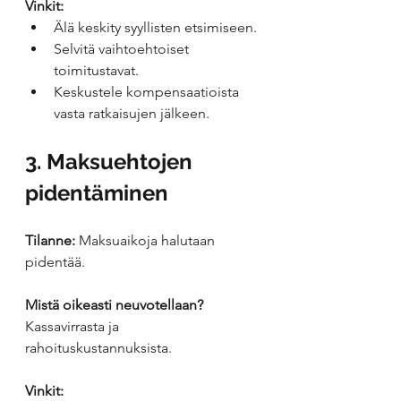
Vinkit:
Älä keskity syyllisten etsimiseen.
Selvitä vaihtoehtoiset 
toimitustavat.
Keskustele kompensaatioista 
vasta ratkaisujen jälkeen.
3. Maksuehtojen 
pidentäminen
Tilanne:
 Maksuaikoja halutaan 
pidentää.
Mistä oikeasti neuvotellaan?
Kassavirrasta ja 
rahoituskustannuksista.
Vinkit: