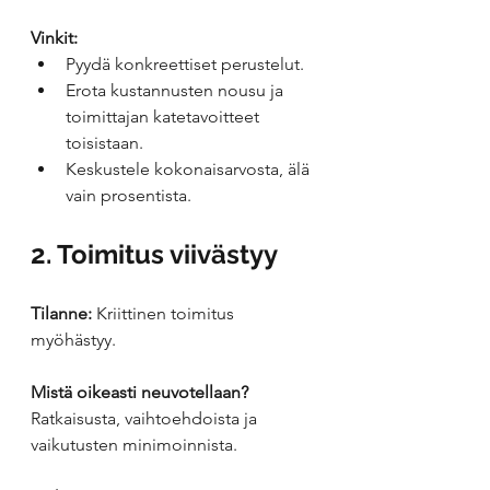
Vinkit:
Pyydä konkreettiset perustelut.
Erota kustannusten nousu ja 
toimittajan katetavoitteet 
toisistaan.
Keskustele kokonaisarvosta, älä 
vain prosentista.
2. Toimitus viivästyy
Tilanne:
 Kriittinen toimitus 
myöhästyy.
Mistä oikeasti neuvotellaan?
Ratkaisusta, vaihtoehdoista ja 
vaikutusten minimoinnista.