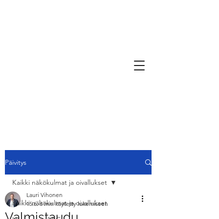
Päivitys
Kaikki näkökulmat ja oivallukset
Lauri Vihonen
Kaikki näkökulmat ja oivallukset
15.6.
3 min käytetty lukemiseen
Valmistaudu