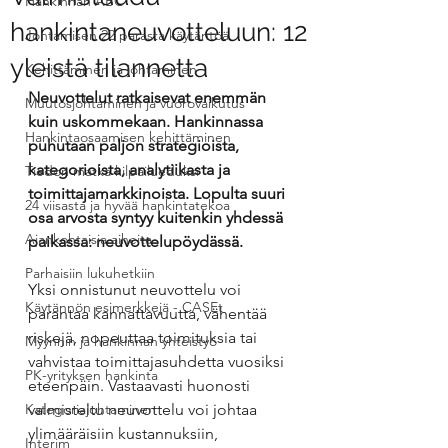
Hankinnan ABC
hankintaneuvotteluun: 12
Johtamisen 22 parasta käytäntöä
yleistä tilannetta
Kehittäminen ja johtaminen
Neuvottelut ratkaisevat enemmän 
Muutosjohtaminen ja vuorovaikutus
kuin uskommekaan. Hankinnassa 
Hankintaosaamisen kehittäminen
puhutaan paljon strategioista, 
kategorioista, analytiikasta ja 
Tiedon matka kilpailueduksi
toimittajamarkkinoista. Lopulta suuri 
24 viisasta ja hyvää hankintatekoa
osa arvosta syntyy kuitenkin yhdessä 
Ajankohtaisia aiheita
paikassa: neuvottelupöydässä.
Parhaisiin lukuhetkiin
Yksi onnistunut neuvottelu voi 
Käytännön esimerkkejä - CASEt
parantaa kannattavuutta, vähentää 
riskejä, nopeuttaa toimituksia tai 
Myynnin ja hankinnan yhteistyö
vahvistaa toimittajasuhdetta vuosiksi 
PK-yrityksen hankinta
eteenpäin. Vastaavasti huonosti 
Kategoriajohtaminen
valmisteltu neuvottelu voi johtaa 
ylimääräisiin kustannuksiin, 
Interim