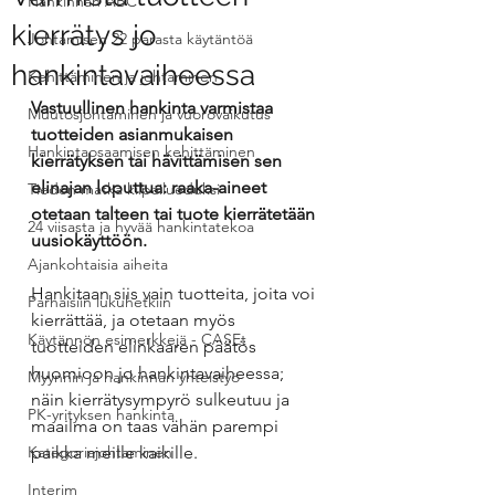
Hankinnan ABC
kierrätys jo
Johtamisen 22 parasta käytäntöä
hankintavaiheessa
Kehittäminen ja johtaminen
Vastuullinen hankinta varmistaa 
Muutosjohtaminen ja vuorovaikutus
tuotteiden asianmukaisen 
Hankintaosaamisen kehittäminen
kierrätyksen tai hävittämisen sen 
elinajan loputtua: raaka-aineet 
Tiedon matka kilpailueduksi
otetaan talteen tai tuote kierrätetään 
24 viisasta ja hyvää hankintatekoa
uusiokäyttöön.
Ajankohtaisia aiheita
Hankitaan siis vain tuotteita, joita voi 
Parhaisiin lukuhetkiin
kierrättää, ja otetaan myös 
Käytännön esimerkkejä - CASEt
tuotteiden elinkaaren päätös 
huomioon jo hankintavaiheessa; 
Myynnin ja hankinnan yhteistyö
näin kierrätysympyrö sulkeutuu ja 
PK-yrityksen hankinta
maailma on taas vähän parempi 
Kategoriajohtaminen
paikka meille kaikille.
Interim