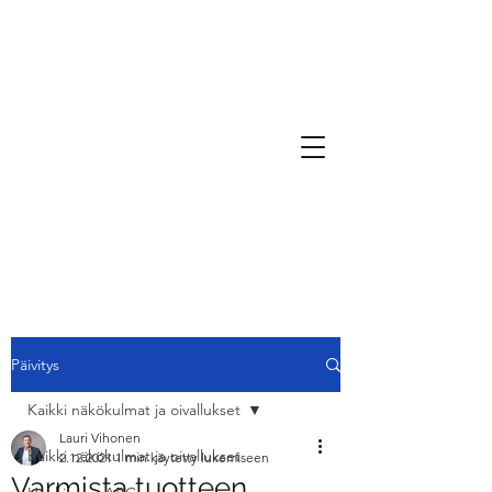
Päivitys
Kaikki näkökulmat ja oivallukset
Lauri Vihonen
Kaikki näkökulmat ja oivallukset
2.12.2021
1 min käytetty lukemiseen
Varmista tuotteen