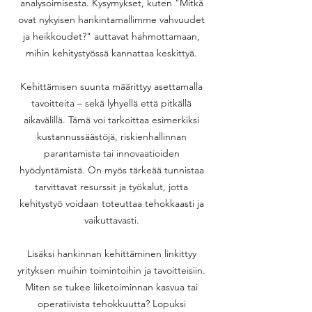
analysoimisesta. Kysymykset, kuten "Mitkä
ovat nykyisen hankintamallimme vahvuudet
ja heikkoudet?" auttavat hahmottamaan,
mihin kehitystyössä kannattaa keskittyä.
Kehittämisen suunta määrittyy asettamalla
tavoitteita – sekä lyhyellä että pitkällä
aikavälillä. Tämä voi tarkoittaa esimerkiksi
kustannussäästöjä, riskienhallinnan
parantamista tai innovaatioiden
hyödyntämistä. On myös tärkeää tunnistaa
tarvittavat resurssit ja työkalut, jotta
kehitystyö voidaan toteuttaa tehokkaasti ja
vaikuttavasti.
Lisäksi hankinnan kehittäminen linkittyy
yrityksen muihin toimintoihin ja tavoitteisiin.
Miten se tukee liiketoiminnan kasvua tai
operatiivista tehokkuutta? Lopuksi