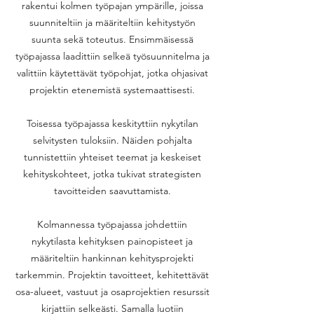
rakentui kolmen työpajan ympärille, joissa
suunniteltiin ja määriteltiin kehitystyön
suunta sekä toteutus. Ensimmäisessä
työpajassa laadittiin selkeä työsuunnitelma ja
valittiin käytettävät työpohjat, jotka ohjasivat
projektin etenemistä systemaattisesti.
Toisessa työpajassa keskityttiin nykytilan
selvitysten tuloksiin. Näiden pohjalta
tunnistettiin yhteiset teemat ja keskeiset
kehityskohteet, jotka tukivat strategisten
tavoitteiden saavuttamista.
Kolmannessa työpajassa johdettiin
nykytilasta kehityksen painopisteet ja
määriteltiin hankinnan kehitysprojekti
tarkemmin. Projektin tavoitteet, kehitettävät
osa-alueet, vastuut ja osaprojektien resurssit
kirjattiin selkeästi. Samalla luotiin