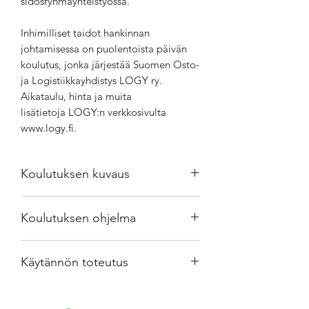
sidosryhmäyhteistyössä.
Inhimilliset taidot hankinnan
johtamisessa on puolentoista päivän
koulutus, jonka järjestää Suomen Osto-
ja Logistiikkayhdistys LOGY ry.
Aikataulu, hinta ja muita
lisätietoja LOGY:n verkkosivulta
www.logy.fi.
Koulutuksen kuvaus
Miksi tämä koulutus on ajankohtainen?
Koulutuksen ohjelma
Hankinnan rooli organisaatioiden
strategisena kumppanina korostuu
Ensimmäinen päivä (lähiosuus):
jatkuvasti. Samalla menestyminen
Käytännön toteutus
Ihmislähtöinen johtaminen ja
hankinnassa edellyttää yhä
yhteistyön vahvistaminen hankinnassa
monipuolisempia taitoja, joissa
Koulutuksen järjestää Suomen Osto- ja
hankinnan substanssiosaaminen
Logistiikkayhdistys LOGY ry. Aikataulu,
Ensimmäisen päivän aikana osallistujat