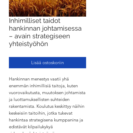
Inhimilliset taidot
hankinnan johtamisessa
– avain strategiseen
yhteistyöhön
Lisää ostoskoriin
Hankinnan menestys vaatii yhä
enemmän inhimillisiä taitoja, kuten
vuorovaikutusta, muutoksen johtamista
ja luottamuksellisten suhteiden
rakentamista. Koulutus keskittyy näihin
keskeisiin taitoihin, jotka tukevat
hankintaa strategisena kumppanina ja
edistävät kilpailukykyä