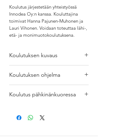
Koulutus järjestetään yhteistyössä
Innodea Oy:n kanssa. Kouluttajina
toimivat Hanna Pajunen-Muhonen ja
Lauri Vihonen. Voidaan toteuttaa lähi-,
etä- ja monimuotokoulutuksena.
Koulutuksen kuvaus
Koulutuksen tavoitteet
Koulutuksen ohjelma
Vahvistaa organisaation
hankintatiimin strategista
Ennen koulutusta
hankintaosaamista
Koulutus pähkinänkuoressa
asetetaan oppimistavoitteet,
Avata näkökulmia sidosryhmien
räätälöidään sisältö, sovitaan
tarpeiden tunnistamiseen ja siihen,
Tiimi- ja asiakaskohtaisesti
rakenne ja kesto
miten hankinta ja
räätälöitävä valmennus. Ennen
kategoriajohtaminen tukevat
koulutusta sovitaan tavoitteet,
Koulutus
liiketoimintaa ja sen tavoitteiden
sisältö, rakenne ja kesto.
toteutumista
Koulutukseen voi sisältyä ennakko-,
Avaus, ohjelma ja pelisäännöt
Luoda osallistujille selkeä perusta