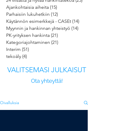
24 viisasta ja hyvää hankintatekoa
(25)
25 päivitystä
Ajankohtaisia aiheita
(15)
15 päivitystä
Parhaisiin lukuhetkiin
(12)
12 päivitystä
Käytännön esimerkkejä - CASEt
(14)
14 päivitystä
Myynnin ja hankinnan yhteistyö
(14)
14 päivitystä
PK-yrityksen hankinta
(21)
21 päivitystä
Kategoriajohtaminen
(21)
21 päivitystä
Interim
(51)
51 päivitystä
tekoäly
(4)
4 päivitystä
VALITSEMASI JULKAISUT
Ota yhteyttä!
Oivalluksia