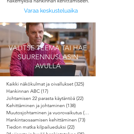
näkemyksiä hankinnan kehittämiseen.
Varaa keskusteluaika
VALITSE TEEMA TAI HAE
SUURENNUSLASIN
AVULLA
Kaikki näkökulmat ja oivallukset
(325)
325 päivitystä
Hankinnan ABC
(17)
17 päivitystä
Johtamisen 22 parasta käytäntöä
(22)
22 päivitystä
Kehittäminen ja johtaminen
(138)
138 päivitystä
Muutosjohtaminen ja vuorovaikutus
(64)
64 päivitystä
Hankintaosaamisen kehittäminen
(73)
73 päivitystä
Tiedon matka kilpailueduksi
(22)
22 päivitystä