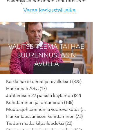
näkemyksiä hankinnan kehittämiseen.
Varaa keskusteluaika
VALITSE TEEMA TAI HAE
SUURENNUSLASIN
AVULLA
Kaikki näkökulmat ja oivallukset
(325)
325 päivitystä
Hankinnan ABC
(17)
17 päivitystä
Johtamisen 22 parasta käytäntöä
(22)
22 päivitystä
Kehittäminen ja johtaminen
(138)
138 päivitystä
Muutosjohtaminen ja vuorovaikutus
(64)
64 päivitystä
Hankintaosaamisen kehittäminen
(73)
73 päivitystä
Tiedon matka kilpailueduksi
(22)
22 päivitystä