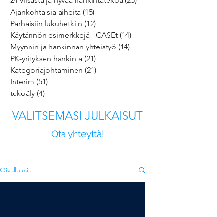
24 viisasta ja hyvää hankintatekoa
(25)
25 päivitystä
Ajankohtaisia aiheita
(15)
15 päivitystä
Parhaisiin lukuhetkiin
(12)
12 päivitystä
Käytännön esimerkkejä - CASEt
(14)
14 päivitystä
Myynnin ja hankinnan yhteistyö
(14)
14 päivitystä
PK-yrityksen hankinta
(21)
21 päivitystä
Kategoriajohtaminen
(21)
21 päivitystä
Interim
(51)
51 päivitystä
tekoäly
(4)
4 päivitystä
VALITSEMASI JULKAISUT
Ota yhteyttä!
Oivalluksia