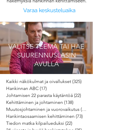
näkemyksiä hankinnan kehittämiseen.
Varaa keskusteluaika
VALITSE TEEMA TAI HAE
SUURENNUSLASIN
AVULLA
Kaikki näkökulmat ja oivallukset
(325)
325 päivitystä
Hankinnan ABC
(17)
17 päivitystä
Johtamisen 22 parasta käytäntöä
(22)
22 päivitystä
Kehittäminen ja johtaminen
(138)
138 päivitystä
Muutosjohtaminen ja vuorovaikutus
(64)
64 päivitystä
Hankintaosaamisen kehittäminen
(73)
73 päivitystä
Tiedon matka kilpailueduksi
(22)
22 päivitystä