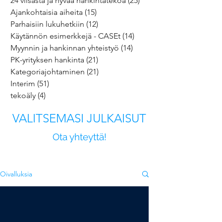
24 viisasta ja hyvää hankintatekoa
(25)
25 päivitystä
Ajankohtaisia aiheita
(15)
15 päivitystä
Parhaisiin lukuhetkiin
(12)
12 päivitystä
Käytännön esimerkkejä - CASEt
(14)
14 päivitystä
Myynnin ja hankinnan yhteistyö
(14)
14 päivitystä
PK-yrityksen hankinta
(21)
21 päivitystä
Kategoriajohtaminen
(21)
21 päivitystä
Interim
(51)
51 päivitystä
tekoäly
(4)
4 päivitystä
VALITSEMASI JULKAISUT
Ota yhteyttä!
Oivalluksia