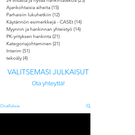
24 viisasta ja hyvää hankintatekoa
(25)
25 päivitystä
Ajankohtaisia aiheita
(15)
15 päivitystä
Parhaisiin lukuhetkiin
(12)
12 päivitystä
Käytännön esimerkkejä - CASEt
(14)
14 päivitystä
Myynnin ja hankinnan yhteistyö
(14)
14 päivitystä
PK-yrityksen hankinta
(21)
21 päivitystä
Kategoriajohtaminen
(21)
21 päivitystä
Interim
(51)
51 päivitystä
tekoäly
(4)
4 päivitystä
VALITSEMASI JULKAISUT
Ota yhteyttä!
Oivalluksia