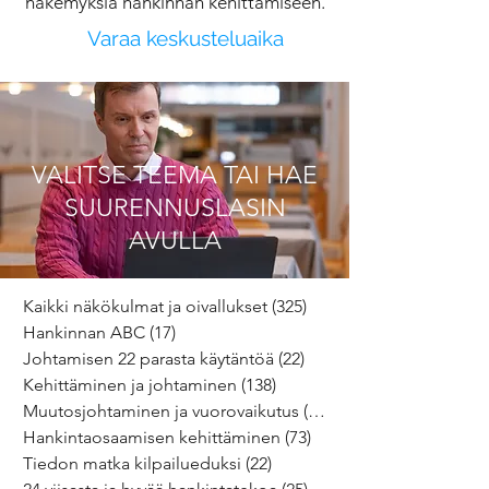
näkemyksiä hankinnan kehittämiseen.
Varaa keskusteluaika
VALITSE TEEMA TAI HAE
SUURENNUSLASIN
AVULLA
Kaikki näkökulmat ja oivallukset
(325)
325 päivitystä
Hankinnan ABC
(17)
17 päivitystä
Johtamisen 22 parasta käytäntöä
(22)
22 päivitystä
Kehittäminen ja johtaminen
(138)
138 päivitystä
Muutosjohtaminen ja vuorovaikutus
(64)
64 päivitystä
Hankintaosaamisen kehittäminen
(73)
73 päivitystä
Tiedon matka kilpailueduksi
(22)
22 päivitystä