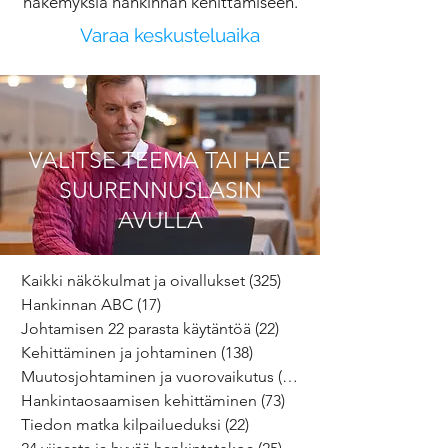
näkemyksiä hankinnan kehittämiseen.
Varaa keskusteluaika
VALITSE TEEMA TAI HAE
SUURENNUSLASIN
AVULLA
Kaikki näkökulmat ja oivallukset
(325)
325 päivitystä
Hankinnan ABC
(17)
17 päivitystä
Johtamisen 22 parasta käytäntöä
(22)
22 päivitystä
Kehittäminen ja johtaminen
(138)
138 päivitystä
Muutosjohtaminen ja vuorovaikutus
(64)
64 päivitystä
Hankintaosaamisen kehittäminen
(73)
73 päivitystä
Tiedon matka kilpailueduksi
(22)
22 päivitystä