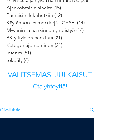
24 viisasta ja hyvää hankintatekoa
(25)
25 päivitystä
Ajankohtaisia aiheita
(15)
15 päivitystä
Parhaisiin lukuhetkiin
(12)
12 päivitystä
Käytännön esimerkkejä - CASEt
(14)
14 päivitystä
Myynnin ja hankinnan yhteistyö
(14)
14 päivitystä
PK-yrityksen hankinta
(21)
21 päivitystä
Kategoriajohtaminen
(21)
21 päivitystä
Interim
(51)
51 päivitystä
tekoäly
(4)
4 päivitystä
VALITSEMASI JULKAISUT
Ota yhteyttä!
Oivalluksia