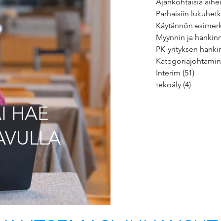
Ajankohtaisia aihe
Parhaisiin lukuhetk
Käytännön esimerk
Myynnin ja hankinn
PK-yrityksen hanki
Kategoriajohtami
Interim
(51)
51 päivi
tekoäly
(4)
4 päivity
I HAE
AVULLA