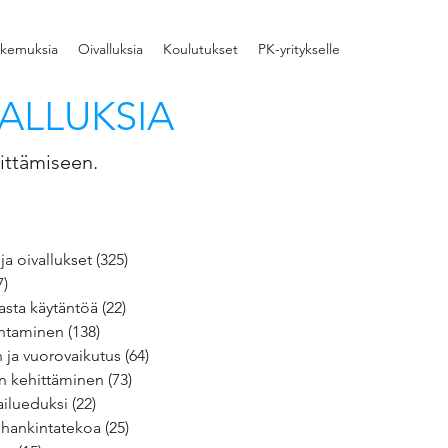
kemuksia
Oivalluksia
Koulutukset
PK-yritykselle
ALLUKSIA
ittämiseen.
ja oivallukset
(325)
325 päivitystä
7)
17 päivitystä
asta käytäntöä
(22)
22 päivitystä
ohtaminen
(138)
138 päivitystä
ja vuorovaikutus
(64)
64 päivitystä
n kehittäminen
(73)
73 päivitystä
ailueduksi
(22)
22 päivitystä
ä hankintatekoa
(25)
25 päivitystä