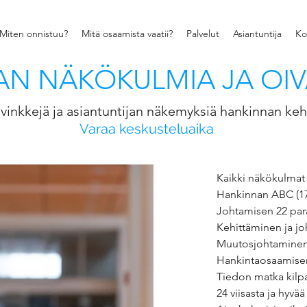
Miten onnistuu?
Mitä osaamista vaatii?
Palvelut
Asiantuntija
Ko
N NÄKÖKULMIA JA OIV
vinkkejä ja asiantuntijan näkemyksiä hankinnan keh
Varaa keskusteluaika
Kaikki näkökulmat 
Hankinnan ABC
(1
Johtamisen 22 par
Kehittäminen ja j
Muutosjohtaminen 
Hankintaosaamise
Tiedon matka kilp
24 viisasta ja hyvä