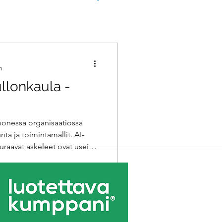
n
ullonkaula -
monessa organisaatiossa
a ja toimintamallit. AI-
uraavat askeleet ovat usein
ysmalli auttaa tunnistamaan
t-ohjattu, tekoälyn tukema
ratiivinen eteneminen ja oikea
aan kokeilut käytännön