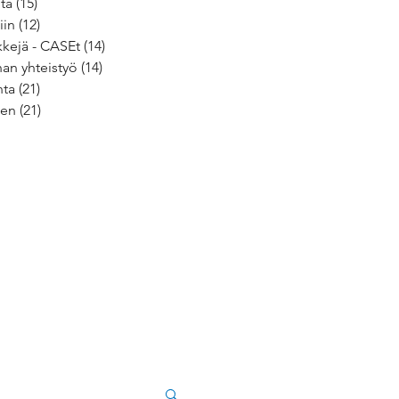
ita
(15)
15 päivitystä
iin
(12)
12 päivitystä
kejä - CASEt
(14)
14 päivitystä
an yhteistyö
(14)
14 päivitystä
nta
(21)
21 päivitystä
nen
(21)
21 päivitystä
tystä
stä