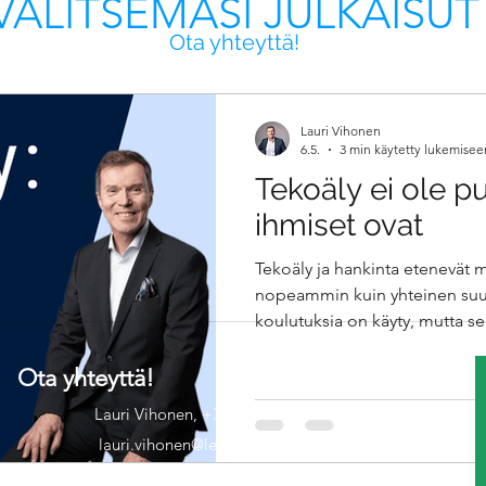
VALITSEMASI JULKAISUT
Ota yhteyttä!
Lauri Vihonen
6.5.
3 min käytetty lukemisee
Tekoäly ei ole p
ihmiset ovat
Tekoäly ja hankinta etenevät 
nopeammin kuin yhteinen suunt
koulutuksia on käyty, mutta se
epäselviä. Nelivaiheinen kehit
nykytilan: manuaalinen, promp
Ota yhteyttä!
ja itseohjautuva hankinta. Ite
Lauri Vihonen, +358 50 4381912
interim-tuki auttavat muuttam
lauri.vihonen@leadersbeacon.fi
vaikuttavuudeksi.