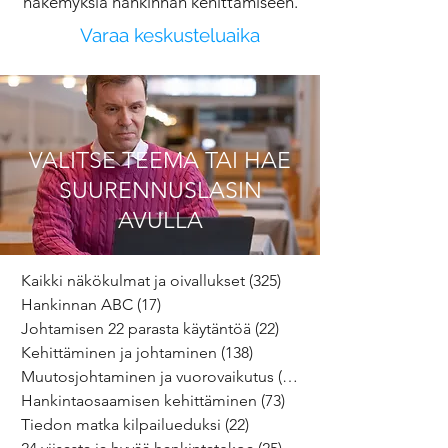
näkemyksiä hankinnan kehittämiseen.
Varaa keskusteluaika
VALITSE TEEMA TAI HAE
SUURENNUSLASIN
AVULLA
Kaikki näkökulmat ja oivallukset
(325)
325 päivitystä
Hankinnan ABC
(17)
17 päivitystä
Johtamisen 22 parasta käytäntöä
(22)
22 päivitystä
Kehittäminen ja johtaminen
(138)
138 päivitystä
Muutosjohtaminen ja vuorovaikutus
(64)
64 päivitystä
Hankintaosaamisen kehittäminen
(73)
73 päivitystä
Tiedon matka kilpailueduksi
(22)
22 päivitystä