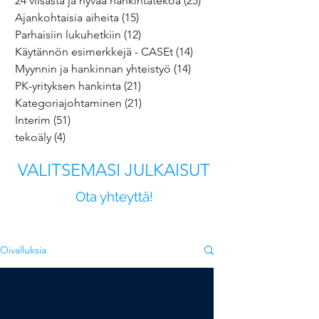
24 viisasta ja hyvää hankintatekoa
(25)
25 päivitystä
Ajankohtaisia aiheita
(15)
15 päivitystä
Parhaisiin lukuhetkiin
(12)
12 päivitystä
Käytännön esimerkkejä - CASEt
(14)
14 päivitystä
Myynnin ja hankinnan yhteistyö
(14)
14 päivitystä
PK-yrityksen hankinta
(21)
21 päivitystä
Kategoriajohtaminen
(21)
21 päivitystä
Interim
(51)
51 päivitystä
tekoäly
(4)
4 päivitystä
VALITSEMASI JULKAISUT
Ota yhteyttä!
Oivalluksia