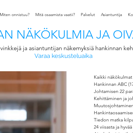
Miten onnistuu?
Mitä osaamista vaatii?
Palvelut
Asiantuntija
Ko
N NÄKÖKULMIA JA OIV
vinkkejä ja asiantuntijan näkemyksiä hankinnan keh
Varaa keskusteluaika
Kaikki näkökulmat 
Hankinnan ABC
(1
Johtamisen 22 par
Kehittäminen ja j
Muutosjohtaminen 
Hankintaosaamise
Tiedon matka kilp
24 viisasta ja hyvä