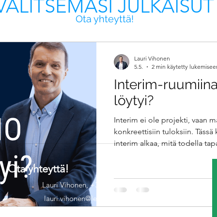
VALITSEMASI JULKAISUT
Ota yhteyttä!
Lauri Vihonen
5.5.
2 min käytetty lukemisee
Interim-ruumiina
löytyi?
Interim ei ole projekti, vaan m
konkreettisiin tuloksiin. Tässä 
interim alkaa, mitä todella tap
onnistutaan ja missä ei. Muka
tekemistä ja inhimillisiä hetkiä
Ota yhteyttä!
todellisuuteen – se on erilaista
Lauri Vihonen, +358 50 4381912
lauri.vihonen@leadersbeacon.fi