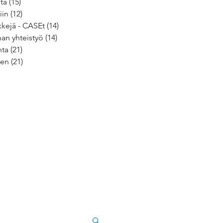
ita
(15)
15 päivitystä
iin
(12)
12 päivitystä
kejä - CASEt
(14)
14 päivitystä
an yhteistyö
(14)
14 päivitystä
nta
(21)
21 päivitystä
nen
(21)
21 päivitystä
tystä
stä