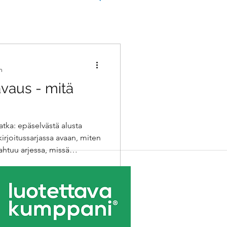
n
vaus - mitä
atka: epäselvästä alusta
kirjoitussarjassa avaan, miten
ahtuu arjessa, missä
na nopeita käänteitä, kovaa
. Kurkista interimin
 kuin luulet.