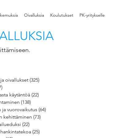
kemuksia
Oivalluksia
Koulutukset
PK-yritykselle
ALLUKSIA
ittämiseen.
ja oivallukset
(325)
325 päivitystä
7)
17 päivitystä
asta käytäntöä
(22)
22 päivitystä
ohtaminen
(138)
138 päivitystä
ja vuorovaikutus
(64)
64 päivitystä
n kehittäminen
(73)
73 päivitystä
ailueduksi
(22)
22 päivitystä
ä hankintatekoa
(25)
25 päivitystä