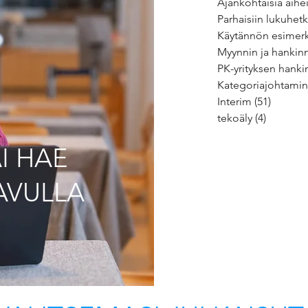
Ajankohtaisia aihe
Parhaisiin lukuhetk
Käytännön esimerk
Myynnin ja hankinn
PK-yrityksen hanki
Kategoriajohtami
Interim
(51)
51 päivi
tekoäly
(4)
4 päivity
I HAE
AVULLA