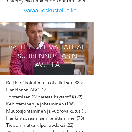
näkemyksiä hankinnan kehittämiseen.
Varaa keskusteluaika
VALITSE TEEMA TAI HAE
SUURENNUSLASIN
AVULLA
Kaikki näkökulmat ja oivallukset
(325)
325 päivitystä
Hankinnan ABC
(17)
17 päivitystä
Johtamisen 22 parasta käytäntöä
(22)
22 päivitystä
Kehittäminen ja johtaminen
(138)
138 päivitystä
Muutosjohtaminen ja vuorovaikutus
(64)
64 päivitystä
Hankintaosaamisen kehittäminen
(73)
73 päivitystä
Tiedon matka kilpailueduksi
(22)
22 päivitystä