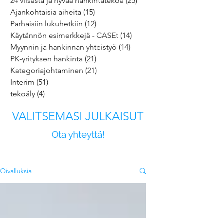
24 viisasta ja hyvää hankintatekoa
(25)
25 päivitystä
Ajankohtaisia aiheita
(15)
15 päivitystä
Parhaisiin lukuhetkiin
(12)
12 päivitystä
Käytännön esimerkkejä - CASEt
(14)
14 päivitystä
Myynnin ja hankinnan yhteistyö
(14)
14 päivitystä
PK-yrityksen hankinta
(21)
21 päivitystä
Kategoriajohtaminen
(21)
21 päivitystä
Interim
(51)
51 päivitystä
tekoäly
(4)
4 päivitystä
VALITSEMASI JULKAISUT
Ota yhteyttä!
Oivalluksia