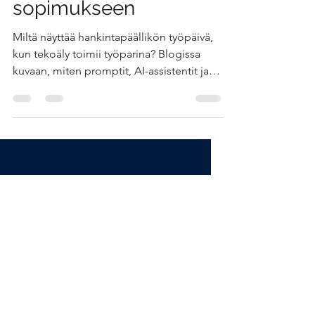
markkinakartoituksesta
sopimukseen
Miltä näyttää hankintapäällikön työpäivä,
kun tekoäly toimii työparina? Blogissa
kuvaan, miten promptit, AI-assistentit ja
AI-agentit voivat tukea hankintaa
markkinakartoituksesta
sopimusneuvotteluihin. Kyse ei ole
teknologiasta vaan oikeiden
käyttökohteiden tunnistamisesta. Tekoäly
vapauttaa aikaa päätöksentekoon,
neuvotteluihin ja liiketoiminnan
tukemiseen. #hankinta #tekoäly