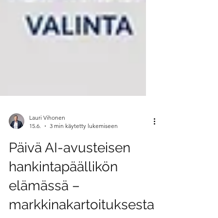
Lauri Vihonen
15.6.
3 min käytetty lukemiseen
Päivä AI-avusteisen
hankintapäällikön
elämässä –