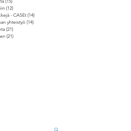
ita
(15)
15 päivitystä
iin
(12)
12 päivitystä
kejä - CASEt
(14)
14 päivitystä
an yhteistyö
(14)
14 päivitystä
nta
(21)
21 päivitystä
nen
(21)
21 päivitystä
tystä
stä