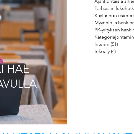
Ajankohtaisia aihe
Parhaisiin lukuhetk
Käytännön esimerk
Myynnin ja hankinn
PK-yrityksen hanki
Kategoriajohtami
Interim
(51)
51 päivi
tekoäly
(4)
4 päivity
I HAE
AVULLA