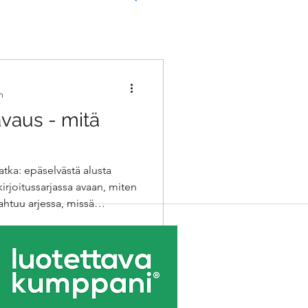
n
vaus - mitä
atka: epäselvästä alusta
kirjoitussarjassa avaan, miten
ahtuu arjessa, missä
na nopeita käänteitä, kovaa
. Kurkista interimin
 kuin luulet.