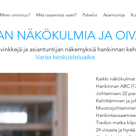
Miten onnistuu?
Mitä osaamista vaatii?
Palvelut
Asiantuntija
Ko
N NÄKÖKULMIA JA OIV
vinkkejä ja asiantuntijan näkemyksiä hankinnan keh
Varaa keskusteluaika
Kaikki näkökulmat 
Hankinnan ABC
(1
Johtamisen 22 par
Kehittäminen ja j
Muutosjohtaminen 
Hankintaosaamise
Tiedon matka kilp
24 viisasta ja hyvä