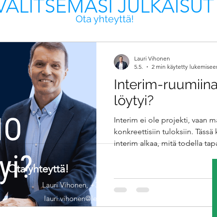
VALITSEMASI JULKAISUT
Ota yhteyttä!
Lauri Vihonen
5.5.
2 min käytetty lukemisee
Interim-ruumiina
löytyi?
Interim ei ole projekti, vaan m
konkreettisiin tuloksiin. Tässä 
interim alkaa, mitä todella tap
onnistutaan ja missä ei. Muka
tekemistä ja inhimillisiä hetkiä
Ota yhteyttä!
todellisuuteen – se on erilaista
Lauri Vihonen, +358 50 4381912
lauri.vihonen@leadersbeacon.fi