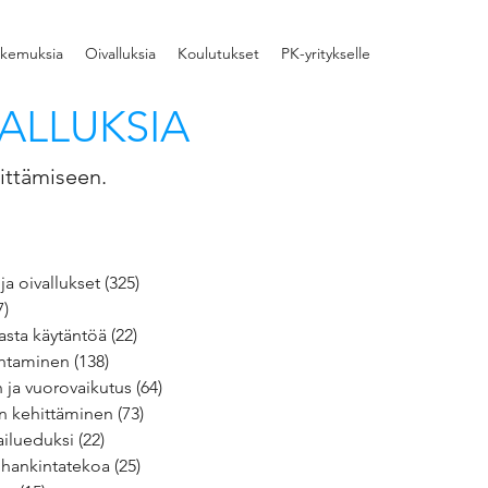
kemuksia
Oivalluksia
Koulutukset
PK-yritykselle
ALLUKSIA
ittämiseen.
ja oivallukset
(325)
325 päivitystä
7)
17 päivitystä
asta käytäntöä
(22)
22 päivitystä
ohtaminen
(138)
138 päivitystä
ja vuorovaikutus
(64)
64 päivitystä
n kehittäminen
(73)
73 päivitystä
ailueduksi
(22)
22 päivitystä
ä hankintatekoa
(25)
25 päivitystä