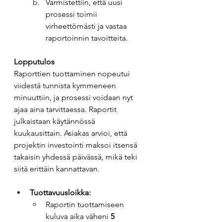
Varmistettiin, että uusi 
prosessi toimii 
virheettömästi ja vastaa 
raportoinnin tavoitteita. 
Lopputulos
Raporttien tuottaminen nopeutui 
viidestä tunnista kymmeneen 
minuuttiin, ja prosessi voidaan nyt 
ajaa aina tarvittaessa. Raportit 
julkaistaan käytännössä 
kuukausittain. Asiakas arvioi, että 
projektin investointi maksoi itsensä 
takaisin yhdessä päivässä, mikä teki 
siitä erittäin kannattavan. 
Tuottavuusloikka:
Raportin tuottamiseen 
kuluva aika väheni 
5 