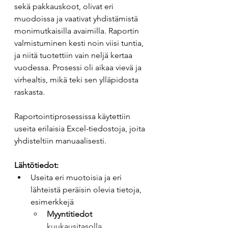
sekä pakkauskoot, olivat eri 
muodoissa ja vaativat yhdistämistä 
monimutkaisilla avaimilla. Raportin 
valmistuminen kesti noin viisi tuntia, 
ja niitä tuotettiin vain neljä kertaa 
vuodessa. Prosessi oli aikaa vievä ja 
virhealtis, mikä teki sen ylläpidosta 
raskasta. 
Raportointiprosessissa käytettiin 
useita erilaisia Excel-tiedostoja, joita 
yhdisteltiin manuaalisesti. 
Lähtötiedot:
Useita eri muotoisia ja eri 
lähteistä peräisin olevia tietoja, 
esimerkkejä
Myyntitiedot
kuukausitasolla