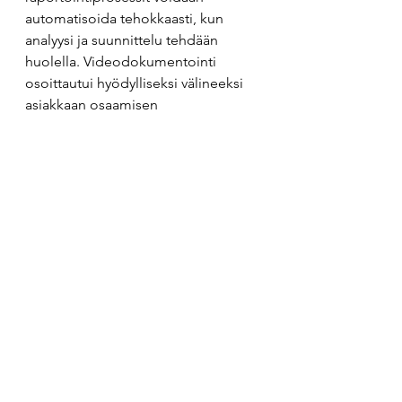
automatisoida tehokkaasti, kun 
analyysi ja suunnittelu tehdään 
huolella. Videodokumentointi 
osoittautui hyödylliseksi välineeksi 
asiakkaan osaamisen 
varmistamisessa. Tämä tapaus 
korostaa, kuinka merkittäviä säästöjä 
voidaan saavuttaa oikein 
suunnitellulla automatisoinnilla. 
Manuaalisen työn 
automatisointi
 on mahdollista 
jopa monimutkaisissa 
raportointiprosesseissa. 
Videodokumentointi
 on 
tehokas keino varmistaa 
asiakkaan ymmärrys ja 
osaaminen jatkokehityksen 