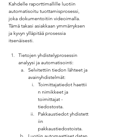
Kahdelle raporttimallille luotiin 
automatisoitu tuottamisprosessi, 
joka dokumentoitiin videoimalla. 
Tämä takasi asiakkaan ymmärryksen 
ja kyvyn ylläpitää prosessia 
itsenäisesti. 
Tietojen yhdistelyprosessin 
analyysi ja automatisointi: 
Selvitettiin tiedon lähteet ja 
avainyhdistelmät: 
Toimittajatiedot haettii
n nimikkeet ja 
toimittajat -
tiedostosta. 
Pakkaustiedot yhdistett
iin 
pakkaustiedostoista. 
Luotiin automaattiset datan 