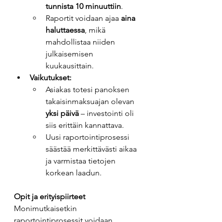
tunnista 10 minuuttiin
. 
Raportit voidaan ajaa 
aina 
haluttaessa
, mikä 
mahdollistaa niiden 
julkaisemisen 
kuukausittain. 
Vaikutukset:
Asiakas totesi panoksen 
takaisinmaksuajan olevan 
yksi päivä
 – investointi oli 
siis erittäin kannattava. 
Uusi raportointiprosessi 
säästää merkittävästi aikaa 
ja varmistaa tietojen 
korkean laadun. 
Opit ja erityispiirteet
Monimutkaisetkin 
raportointiprosessit voidaan 