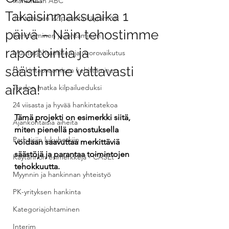
Hankinnan ABC
Takaisinmaksuaika 1
Johtamisen 22 parasta käytäntöä
päivä – Näin tehostimme
Kehittäminen ja johtaminen
raportointia ja
Muutosjohtaminen ja vuorovaikutus
säästimme valtavasti
Hankintaosaamisen kehittäminen
aikaa!
Tiedon matka kilpailueduksi
24 viisasta ja hyvää hankintatekoa
Tämä projekti on esimerkki siitä, 
Ajankohtaisia aiheita
miten pienellä panostuksella 
Parhaisiin lukuhetkiin
voidaan saavuttaa merkittäviä 
säästöjä ja parantaa toimintojen 
Käytännön esimerkkejä - CASEt
tehokkuutta. 
Myynnin ja hankinnan yhteistyö
PK-yrityksen hankinta
Kategoriajohtaminen
Interim