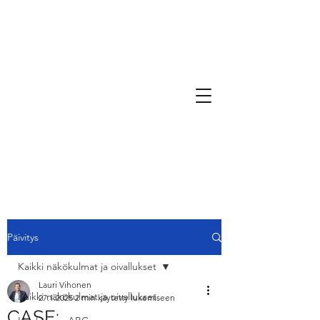
Päivitys
Kaikki näkökulmat ja oivallukset
Lauri Vihonen
Kaikki näkökulmat ja oivallukset
27.1.2025
2 min käytetty lukemiseen
CASE: