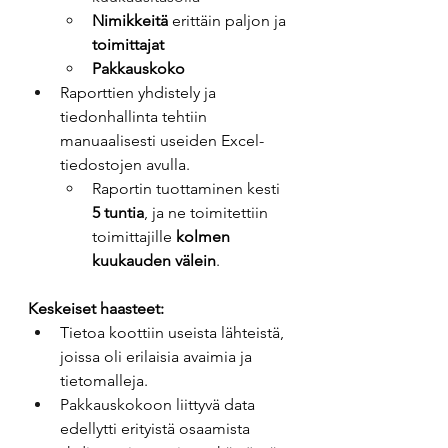
Nimikkeitä
 erittäin paljon ja 
toimittajat
Pakkauskoko
Raporttien yhdistely ja 
tiedonhallinta tehtiin 
manuaalisesti useiden Excel-
tiedostojen avulla. 
Raportin tuottaminen kesti 
5 tuntia
, ja ne toimitettiin 
toimittajille 
kolmen 
kuukauden välein
. 
Keskeiset haasteet:
Tietoa koottiin useista lähteistä, 
joissa oli erilaisia avaimia ja 
tietomalleja. 
Pakkauskokoon liittyvä data 
edellytti erityistä osaamista 