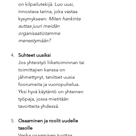
on kilpailutekijä. Luo uusi, 
innostava tarina, joka vastaa 
kysymykseen: 
Miten hankinta 
auttaa juuri meidän 
organisaatiotamme 
menestymään?
Suhteet uusiksi
Jos yhteistyö liiketoiminnan tai 
toimittajien kanssa on 
jähmettynyt, tarvitset uusia 
foorumeita ja vuoropuhelua. 
Yksi hyvä käytäntö on yhteinen 
työpaja, jossa mietitään 
tavoitteita yhdessä.
Osaaminen ja roolit uudelle 
tasolle
Vanha osaaminen tuottaa 