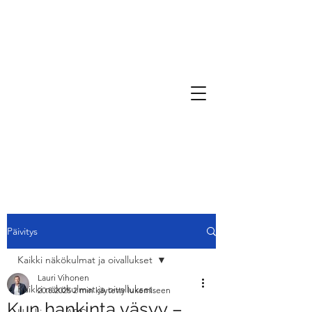
Päivitys
Kaikki näkökulmat ja oivallukset
Lauri Vihonen
Kaikki näkökulmat ja oivallukset
20.8.2025
2 min käytetty lukemiseen
Kun hankinta väsyy –