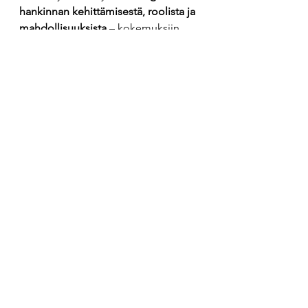
hankinnan kehittämisestä, roolista ja 
mahdollisuuksista
 – kokemuksiin, 
virheisiin ja onnistumisiin perustuen. 
Yksi keskeisistä teemoista on 
strategiatyöpaja ja toimiminen 
fasilitaattorina.
Jos harkitset hankinnan kehittämistä 
tai tunnistit haasteita omassa 
organisaatiossasi, suosittelen 
tutustumaan kirjoituksiini. Niistä 
löydät 
konkretiaa, oivalluksia ja 
käytännön vinkkejä
 eri tilanteisiin ja 
toimialoille.
📚 
Blogit löydät täältä 
Kehittäminen ja johtaminen