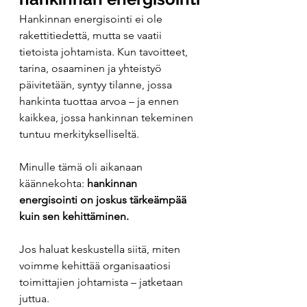
Hankinnan energisointi ei ole 
rakettitiedettä, mutta se vaatii 
tietoista johtamista. Kun tavoitteet, 
tarina, osaaminen ja yhteistyö 
päivitetään, syntyy tilanne, jossa 
hankinta tuottaa arvoa – ja ennen 
kaikkea, jossa hankinnan tekeminen 
tuntuu merkitykselliseltä.
Minulle tämä oli aikanaan 
käännekohta: 
hankinnan 
energisointi on joskus tärkeämpää 
kuin sen kehittäminen.
Jos haluat keskustella siitä, miten 
voimme kehittää organisaatiosi 
toimittajien johtamista – jatketaan 
juttua.