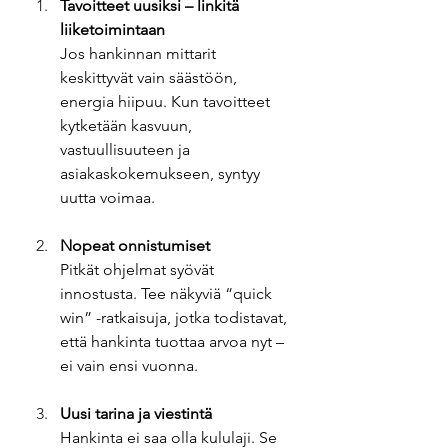
Tavoitteet uusiksi – linkitä 
liiketoimintaan
Jos hankinnan mittarit 
keskittyvät vain säästöön, 
energia hiipuu. Kun tavoitteet 
kytketään kasvuun, 
vastuullisuuteen ja 
asiakaskokemukseen, syntyy 
uutta voimaa.
Nopeat onnistumiset
Pitkät ohjelmat syövät 
innostusta. Tee näkyviä “quick 
win” -ratkaisuja, jotka todistavat, 
että hankinta tuottaa arvoa nyt – 
ei vain ensi vuonna.
Uusi tarina ja viestintä
Hankinta ei saa olla kululaji. Se 