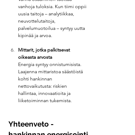
vanhoja tuloksia. Kun tiimi oppii 
uusia taitoja – analytiikkaa, 
neuvottelutaitoja, 
palvelumuotoilua – syntyy uutta 
kipinää ja arvoa.
Mittarit, jotka palkitsevat 
oikeasta arvosta
Energia syntyy onnistumisista. 
Laajenna mittaristoa säästöistä 
kohti hankinnan 
nettovaikutusta: riskien 
hallintaa, innovaatioita ja 
liiketoiminnan tukemista.
Yhteenveto - 
hankinnan energisointi