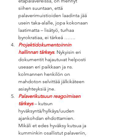
etäpalavereissa, on mennyt 
siihen suuntaan, että 
palaverimuistioiden laadinta jää 
usein taka-alalle, jopa kokonaan 
laatimatta – lisätyö, turhaa 
byrokratiaa, ei tärkeä …….
Projektidokumentoinnin 
hallinnan tärkeys
. Nykyisin eri 
dokumentit hajautuvat helposti 
useaan eri paikkaan ja ns. 
kolmannen henkilön on 
mahdoton selvittää jälkikäteen 
asiayhteyksiä jne.  
Palaverikutsuun reagoimisen 
tärkeys
– kutsun 
hyväksyntä/hylkäys/uuden 
ajankohdan ehdottamien. 
Mikäli et edes hyväksy kutsua ja 
kumminkin osallistut palaveriin, 