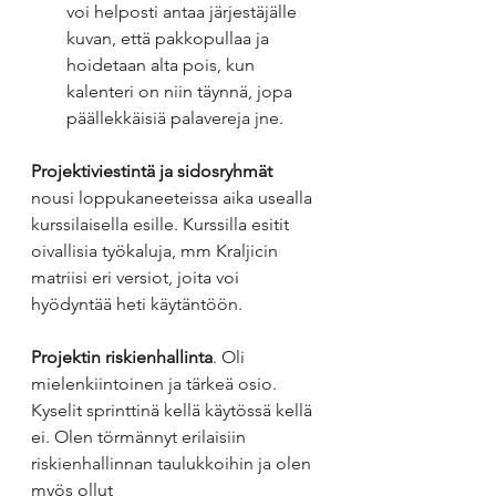
voi helposti antaa järjestäjälle 
kuvan, että pakkopullaa ja 
hoidetaan alta pois, kun 
kalenteri on niin täynnä, jopa 
päällekkäisiä palavereja jne. 
Projektiviestintä ja sidosryhmät
nousi loppukaneeteissa aika usealla 
kurssilaisella esille. Kurssilla esitit 
oivallisia työkaluja, mm Kraljicin 
matriisi eri versiot, joita voi 
hyödyntää heti käytäntöön.
Projektin riskienhallinta
. Oli 
mielenkiintoinen ja tärkeä osio. 
Kyselit sprinttinä kellä käytössä kellä 
ei. Olen törmännyt erilaisiin 
riskienhallinnan taulukkoihin ja olen 
myös ollut 