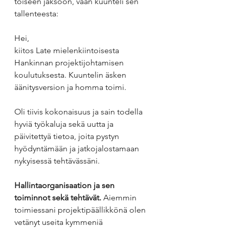
toiseen jaksoon, vaan kuunteli sen 
tallenteesta:
Hei,
kiitos Late mielenkiintoisesta 
Hankinnan projektijohtamisen 
koulutuksesta. Kuuntelin äsken 
äänitysversion ja homma toimi.
Oli tiivis kokonaisuus ja sain todella 
hyviä työkaluja sekä uutta ja 
päivitettyä tietoa, joita pystyn 
hyödyntämään ja jatkojalostamaan 
nykyisessä tehtävässäni.
Hallintaorganisaation ja sen 
toiminnot sekä tehtävät.
 Aiemmin 
toimiessani projektipäällikkönä olen 
vetänyt useita kymmeniä 