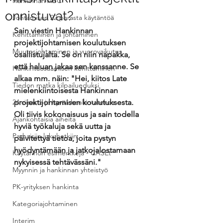
Hankinnan ABC
onnistuvat?
Johtamisen 22 parasta käytäntöä
Sain viestin Hankinnan 
Kehittäminen ja johtaminen
projektijohtamisen koulutuksen 
Muutosjohtaminen ja vuorovaikutus
osallistujalta. Se on niin napakka, 
että haluan jakaa sen kanssanne. Se 
Hankintaosaamisen kehittäminen
alkaa mm. näin: "Hei, kiitos Late 
Tiedon matka kilpailueduksi
mielenkiintoisesta Hankinnan 
24 viisasta ja hyvää hankintatekoa
projektijohtamisen koulutuksesta. 
Oli tiivis kokonaisuus ja sain todella 
Ajankohtaisia aiheita
hyviä työkaluja sekä uutta ja 
Parhaisiin lukuhetkiin
päivitettyä tietoa, joita pystyn 
hyödyntämään ja jatkojalostamaan 
Käytännön esimerkkejä - CASEt
nykyisessä tehtävässäni." 
Myynnin ja hankinnan yhteistyö
PK-yrityksen hankinta
Kategoriajohtaminen
Interim