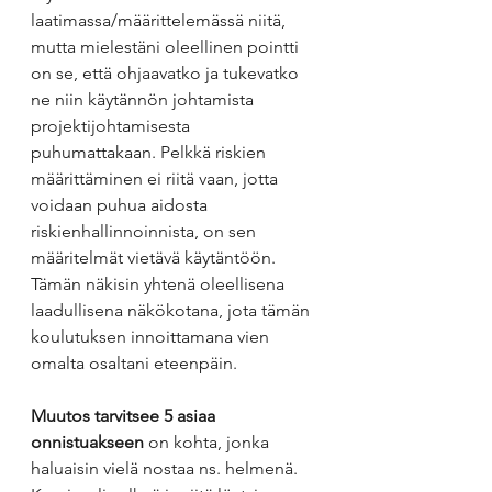
laatimassa/määrittelemässä niitä, 
mutta mielestäni oleellinen pointti 
on se, että ohjaavatko ja tukevatko 
ne niin käytännön johtamista  
projektijohtamisesta 
puhumattakaan. Pelkkä riskien 
määrittäminen ei riitä vaan, jotta 
voidaan puhua aidosta 
riskienhallinnoinnista, on sen 
määritelmät vietävä käytäntöön. 
Tämän näkisin yhtenä oleellisena 
laadullisena näkökotana, jota tämän 
koulutuksen innoittamana vien 
omalta osaltani eteenpäin.
Muutos tarvitsee 5 asiaa 
onnistuakseen
 on kohta, jonka 
haluaisin vielä nostaa ns. helmenä. 