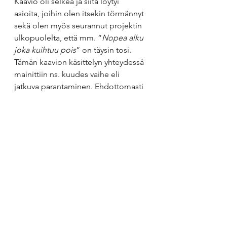
Kaavio oli selkeä ja siitä löytyi 
asioita, joihin olen itsekin törmännyt 
sekä olen myös seurannut projektin 
ulkopuolelta, että mm. ”
Nopea alku 
joka kuihtuu pois
” on täysin tosi. 
Tämän kaavion käsittelyn yhteydessä 
mainittiin ns. kuudes vaihe eli 
jatkuva parantaminen. Ehdottomasti 
kyllä ja PDCA on yksi 
laatumenetelmä, jota on koko 
prosessin ajan tehtävä.
Kiitos hyvästä ja äärimmäisen 
mielenkiintoisesta koulutuksesta
AK