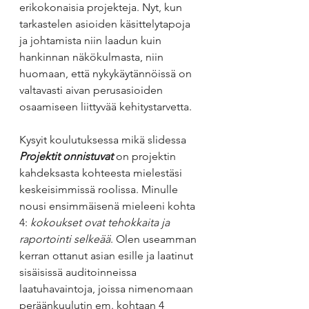
erikokonaisia projekteja. Nyt, kun 
tarkastelen asioiden käsittelytapoja 
ja johtamista niin laadun kuin 
hankinnan näkökulmasta, niin 
huomaan, että nykykäytännöissä on 
valtavasti aivan perusasioiden 
osaamiseen liittyvää kehitystarvetta.
Kysyit koulutuksessa mikä slidessa 
Projektit onnistuvat
 on projektin 
kahdeksasta kohteesta mielestäsi 
keskeisimmissä roolissa. Minulle 
nousi ensimmäisenä mieleeni kohta 
4: 
kokoukset ovat tehokkaita ja 
raportointi selkeää
. Olen useamman 
kerran ottanut asian esille ja laatinut 
sisäisissä auditoinneissa 
laatuhavaintoja, joissa nimenomaan 
peräänkuulutin em. kohtaan 4 