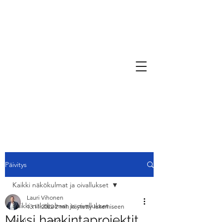
Päivitys
Kaikki näkökulmat ja oivallukset
Lauri Vihonen
Kaikki näkökulmat ja oivallukset
13.11.2022
2 min käytetty lukemiseen
Miksi hankintaprojektit