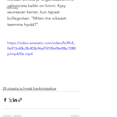
valinnoista kaikki on kiinni. Kysy 
tekoäly
seuraavan kerran, kun tapaat 
kollegoitasi: ”Miten me oikeasti 
teemme hyvää?”
https://video.wixstatic.com/video/fe39c4_
0e913c60b2fb403b96af74109e09e90b/1080
p/mp4/file.mp4
24 viisasta ja hyvää hankintatekoa