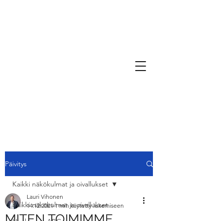
Päivitys
Kaikki näkökulmat ja oivallukset
Lauri Vihonen
Kaikki näkökulmat ja oivallukset
14.12.2021
1 min käytetty lukemiseen
MITEN TOIMIMME,