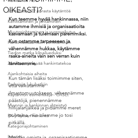
Hankinnan ABC
OIKEASTI?
Johtamisen 22 parasta käytäntöä
Kun teemme hyvää hankinnassa, niin 
Kehittäminen ja johtaminen
autamme ihmisiä ja organisaatioita 
Muutosjohtaminen ja vuorovaikutus
kasvamaan ja tulemaan paremmiksi. 
Kun ostamme tarpeeseen ja 
Hankintaosaamisen kehittäminen
vähennämme hukkaa, käytämme 
Tiedon matka kilpailueduksi
raaka-aineita vain sen verran kuin 
24 viisasta ja hyvää hankintatekoa
tarvitsemme.
Ajankohtaisia aiheita
Kun tämän lisäksi toimimme siten, 
Parhaisiin lukuhetkiin
että vaikutamme 
ilmastomuutokseen, vähennämme 
Käytännön esimerkkejä - CASEt
päästöjä, pienennämme 
Myynnin ja hankinnan yhteistyö
hiilijalanjälkeä ja pidämme meret 
puhtaina, niin olemme jo tosi 
PK-yrityksen hankinta
pitkällä.
Kategoriajohtaminen
Interim
Meidän omista ja  organisaatiomme 