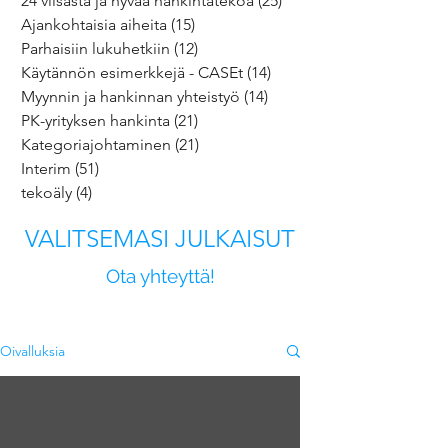
24 viisasta ja hyvää hankintatekoa
(25)
25 päivitystä
Ajankohtaisia aiheita
(15)
15 päivitystä
Parhaisiin lukuhetkiin
(12)
12 päivitystä
Käytännön esimerkkejä - CASEt
(14)
14 päivitystä
Myynnin ja hankinnan yhteistyö
(14)
14 päivitystä
PK-yrityksen hankinta
(21)
21 päivitystä
Kategoriajohtaminen
(21)
21 päivitystä
Interim
(51)
51 päivitystä
tekoäly
(4)
4 päivitystä
VALITSEMASI JULKAISUT
Ota yhteyttä!
Oivalluksia