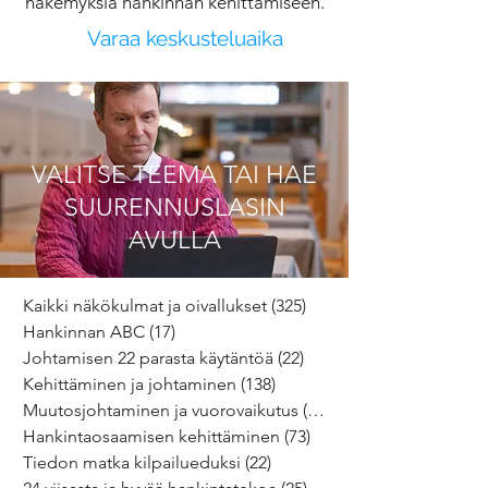
näkemyksiä hankinnan kehittämiseen.
Varaa keskusteluaika
VALITSE TEEMA TAI HAE
SUURENNUSLASIN
AVULLA
Kaikki näkökulmat ja oivallukset
(325)
325 päivitystä
Hankinnan ABC
(17)
17 päivitystä
Johtamisen 22 parasta käytäntöä
(22)
22 päivitystä
Kehittäminen ja johtaminen
(138)
138 päivitystä
Muutosjohtaminen ja vuorovaikutus
(64)
64 päivitystä
Hankintaosaamisen kehittäminen
(73)
73 päivitystä
Tiedon matka kilpailueduksi
(22)
22 päivitystä