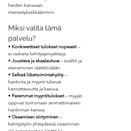
heiden kanssaan 
menestyksekkäämmin.
Miksi valita tämä 
palvelu?
• 
Konkreettiset tulokset nopeasti
 – 
ei raskaita kehitysprojekteja.
• 
Joustava ja skaalautuva
 – sisältö ja 
eteneminen räätälöidään.
• 
Selkeä liiketoimintahyöty
 – 
hankinta ja myynti tukevat 
kannattavuutta ja kasvua.
• 
Paremmat myyntitulokset
 – myyjät 
oppivat toimimaan ammattimaisen 
hankinnan kanssa.
• 
Osaamisen siirtyminen
 – 
kehitystyön yhteydessä osaaminen 
jää organisaation käyttöön.