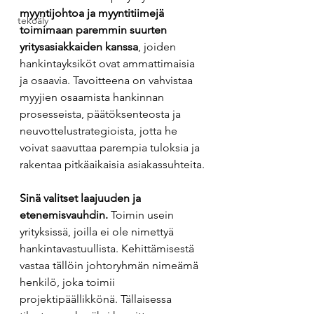
myyntijohtoa ja myyntitiimejä 
tekoäly
toimimaan paremmin suurten 
yritysasiakkaiden kanssa
, joiden 
hankintayksiköt ovat ammattimaisia 
ja osaavia. Tavoitteena on vahvistaa 
myyjien osaamista hankinnan 
prosesseista, päätöksenteosta ja 
neuvottelustrategioista, jotta he 
voivat saavuttaa parempia tuloksia ja 
rakentaa pitkäaikaisia asiakassuhteita.
Sinä valitset laajuuden ja 
etenemisvauhdin.
 Toimin usein 
yrityksissä, joilla ei ole nimettyä 
hankintavastuullista. Kehittämisestä 
vastaa tällöin johtoryhmän nimeämä 
henkilö, joka toimii 
projektipäällikkönä. Tällaisessa 