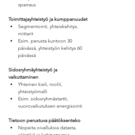
sparraus
Toimittajayhteistyö ja kumppanuudet
Segmentointi, yhteiskehitys, 
mittarit
Esim. perusta kuntoon 30 
päivässä, yhteistyön kehitys 60 
päivässä
Sidosryhmäyhteistyö ja 
vaikuttaminen
Yhteinen kieli, roolit, 
yhteistyömalli
Esim. sidosryhmästartti, 
vuorovaikutuksen energisointi
Tietoon perustuva päätöksenteko
Nopeita oivalluksia datasta, 
säästöjä ja kehitystoimia