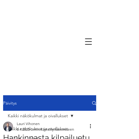
Päivitys
Kaikki näkökulmat ja oivallukset
Lauri Vihonen
Kaikki näkökulmat ja oivallukset
8.4.2025
3 min käytetty lukemiseen
Hankinnasta kilpailuetu