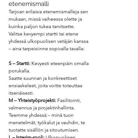
etenemismalli
Tarjoan erilaisia etenemismalleja sen 
mukaan, missä vaiheessa olette ja 
kuinka paljon tukea tarvitsette. 
Valitse kevyempi startti tai etene 
yhdessä ulkopuolisen vetäjän kanssa 
– aina tarpeisiinne sopivalla tavalla:
S – Startti: 
Kevyesti eteenpäin omalla 
porukalla.
Saatte suunnan ja konkreettiset 
ensiaskeleet, joita voitte toteuttaa 
itsenäisesti.
M – Yhteistyöprojekti: 
Fasilitointi, 
valmennus ja projektinhallinta.
Teemme yhdessä – minä tuon 
menetelmät, työkalut ja vauhdin, te 
tuotatte sisällön ja sitoutumisen.
L – Interim-rooli: 
Ulkopuolinen 