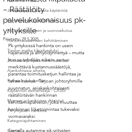
Hankinnan ABC
– Räätälöity
Johtamisen 22 parasta käytäntöä
palvelukokonaisuus pk-
Kehittäminen ja johtaminen
yrityksille
Muutosjohtaminen ja vuorovaikutus
Päivitetty:
29.5.2025
Hankintaosaamisen kehittäminen
Pk-yrityksissä hankinta on usein 
Tiedon matka kilpailueduksi
hajanaista ja alihyödynnettyä – mutta 
kun se tehdään oikein, se tuo 
24 viisasta ja hyvää hankintatekoa
merkittäviä kustannussäästöjä, 
Ajankohtaisia aiheita
parantaa toimitusketjun hallintaa ja 
Parhaisiin lukuhetkiin
tukee kasvua.  Tarjoan johtoryhmille 
suunnatun, asiakaskohtaisesti 
Käytännön esimerkkejä - CASEt
räätälöitävän hankinnan 
Myynnin ja hankinnan yhteistyö
kehittämispalvelun, joka muuttaa 
hankinnan liiketoimintaa tukevaksi 
PK-yrityksen hankinta
voimavaraksi.
Kategoriajohtaminen
Samalla autamme pk-yritysten 
Interim