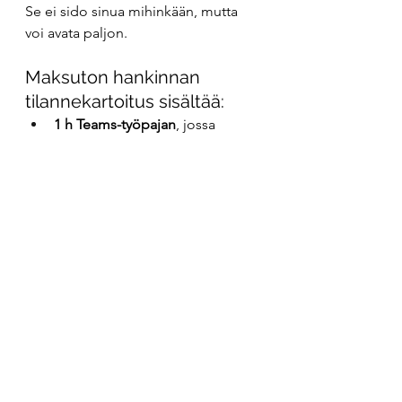
Se ei sido sinua mihinkään, mutta 
voi avata paljon.
Maksuton hankinnan 
tilannekartoitus sisältää:
1 h Teams-työpajan
, jossa 
kirkastetaan nykytilanne ja 
tarpeet
Saat kirjallisen yhteenvedon ja 
alustavan tavoitemäärittelyn
30–60 min jatkotapaamisen
, 
jossa käydään yhteenveto 
yhdessä läpi
👉 
Varaa tilannekartoitus tästä
 tai ota 
suoraan yhteyttä – jutellaan 
tilanteestanne ja siitä, miten voisin 
auttaa.