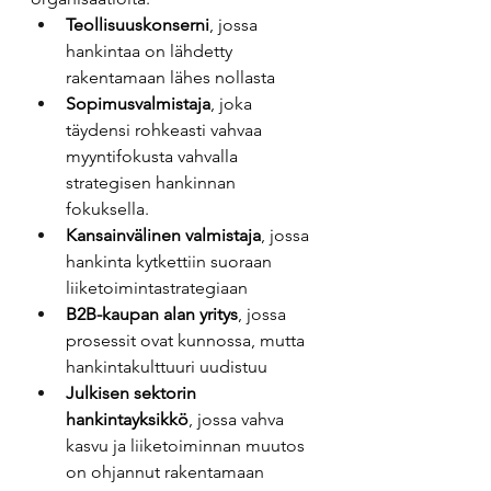
Teollisuuskonserni
, jossa 
hankintaa on lähdetty 
rakentamaan lähes nollasta
Sopimusvalmistaja
, joka 
täydensi rohkeasti vahvaa 
myyntifokusta vahvalla 
strategisen hankinnan 
fokuksella.
Kansainvälinen valmistaja
, jossa 
hankinta kytkettiin suoraan 
liiketoimintastrategiaan
B2B-kaupan alan yritys
, jossa 
prosessit ovat kunnossa, mutta 
hankintakulttuuri uudistuu
Julkisen sektorin 
hankintayksikkö
, jossa vahva 
kasvu ja liiketoiminnan muutos 
on ohjannut rakentamaan 