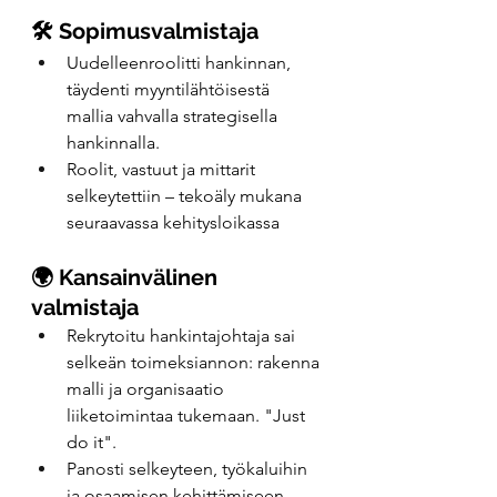
🛠️ Sopimusvalmistaja
Uudelleenroolitti hankinnan, 
täydenti myyntilähtöisestä 
mallia vahvalla strategisella 
hankinnalla. 
Roolit, vastuut ja mittarit 
selkeytettiin – tekoäly mukana 
seuraavassa kehitysloikassa
🌍 Kansainvälinen 
valmistaja
Rekrytoitu hankintajohtaja sai 
selkeän toimeksiannon: rakenna 
malli ja organisaatio 
liiketoimintaa tukemaan. "Just 
do it".
Panosti selkeyteen, työkaluihin 
ja osaamisen kehittämiseen – 