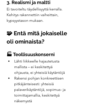
3. Realismi ja maltti
Ei tavoiteltu täydellisyyttä kerralla. 
Kehitys rakennettiin vaiheittain, 
kypsyystason mukaan.
🧩 Entä mitä jokaiselle 
oli ominaista?
🏭 Teollisuuskonserni
Lähti liikkeelle hajautetusta 
mallista – ei keskitettyä 
ohjausta, ei yhteisiä käytäntöjä
Rakensi pohjan konkreettisen 
pitkäjänteisesti: yhteisiä 
palaverikäytäntöjä, sopimus- ja 
toimittajamallia, keskitettyä 
näkemystä