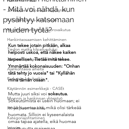
Hankinnan ABC
- Mitä voi nähdä, kun
Johtamisen 22 parasta käytäntöä
pysähtyy katsomaan
Kehittäminen ja johtaminen
muiden työtä?
Muutosjohtaminen ja vuorovaikutus
Hankintaosaamisen kehittäminen
Kun tekee jotain pitkään, alkaa 
Tiedon matka kilpailueduksi
helposti uskoa, että näkee kaiken 
24 viisasta ja hyvää hankintatekoa
tarpeellisen. Tietää mitä tekee. 
Ymmärtää kokonaisuuden: "Onhan 
Ajankohtaisia aiheita
tätä tehty jo vuosia" tai "Kyllähän 
Parhaisiin lukuhetkiin
minä tämän osaan".
Käytännön esimerkkejä - CASEt
Mutta juuri siksi voi 
sokeutua.
Myynnin ja hankinnan yhteistyö
Sokeutumista ei usein huomaan; ei 
enää huomaa sitä, mikä olisi tärkeää 
PK-yrityksen hankinta
huomata. Silloin ei kyseenalaista 
Kategoriajohtaminen
omaa tapaa ajatella, eikä huomaa 
Interim
muuttunutta maisemaa.