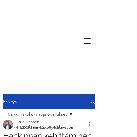
Päivitys
Kaikki näkökulmat ja oivallukset
Lauri Vihonen
Kaikki näkökulmat ja oivallukset
5.8.2025
2 min käytetty lukemiseen
Hankinnan kehittäminen