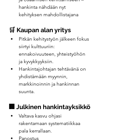
hankinta nähdään nyt 
kehityksen mahdollistajana
🛒 Kaupan alan yritys
Pitkän kehitystyön jälkeen fokus 
siirtyi kulttuuriin: 
ennakoivuuteen, yhteistyöhön 
ja kyvykkyyksiin.
Hankintajohtajan tehtävänä on  
yhdistämään myynnin, 
markkinoinnin ja hankinnan 
suunta.
🏢 Julkinen hankintayksikkö
Valtava kasvu ohjasi 
rakentamaan systematiikkaa 
pala kerrallaan.
Panostus 