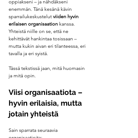
oppiakseni – ja nähdäkseni 
enemmän. Tänä kesänä kävin 
sparrailukeskustelut 
viiden hyvin 
erilaisen organisaation
 kanssa. 
Yhteistä niille on se, että ne 
kehittävät hankintaa tosissaan – 
mutta kukin aivan eri tilanteessa, eri 
tavalla ja eri syistä.
Tässä tekstissä jaan, mitä huomasin 
ja mitä opin.
Viisi organisaatiota – 
hyvin erilaisia, mutta 
jotain yhteistä
Sain sparrata seuraavia 
organisaatioita: