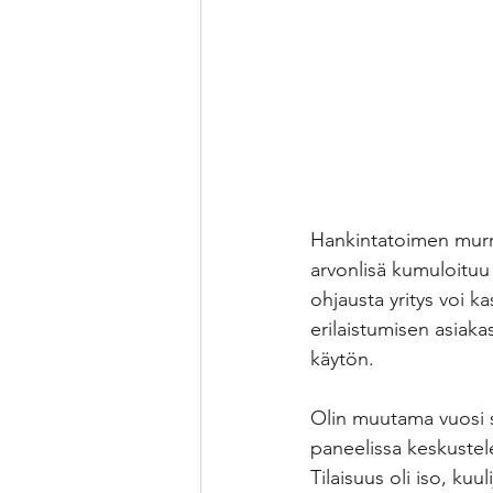
Hankintatoimen murro
arvonlisä kumuloituu 
ohjausta yritys voi k
erilaistumisen asia
käytön.
Olin muutama vuosi s
paneelissa keskustel
Tilaisuus oli iso, ku