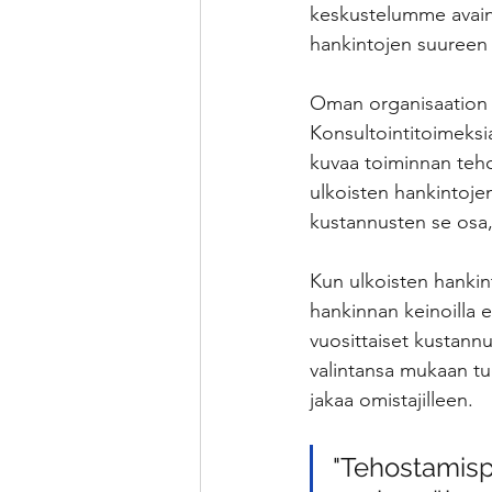
keskustelumme avain
hankintojen suureen 
Oman organisaation h
Konsultointitoimeksia
kuvaa toiminnan teho
ulkoisten hankintojen
kustannusten se osa, 
Kun ulkoisten hankint
hankinnan keinoilla e
vuosittaiset kustannu
valintansa mukaan tu
jakaa omistajilleen.
"Tehostamispo