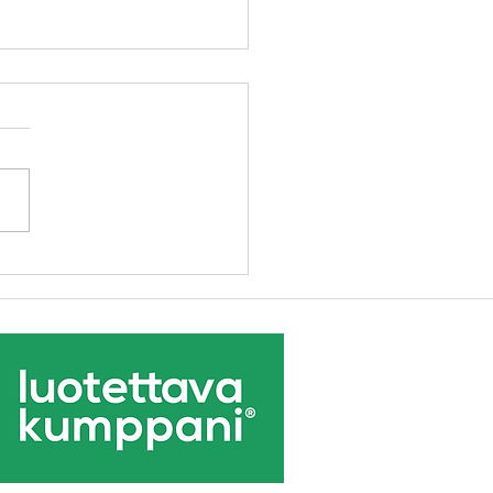
oivallukseni: viisauden
istäminen kannattaa