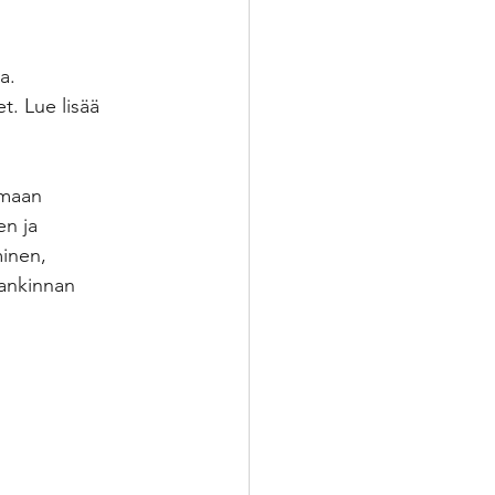
a. 
t. Lue lisää 
umaan 
n ja 
inen, 
hankinnan 