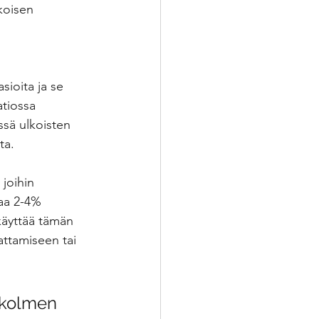
koisen 
sioita ja se 
tiossa 
ssä ulkoisten 
ta. 
joihin 
taa 2-4% 
käyttää tämän 
ttamiseen tai 
 kolmen 