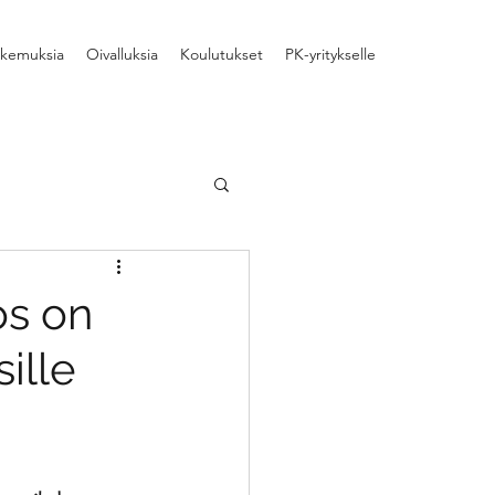
kemuksia
Oivalluksia
Koulutukset
PK-yritykselle
aamisen kehittäminen
os on
ille
aiheita
yhteistyö