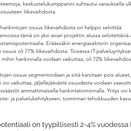
teemoja, keskustelukumppanini suhtautui varauksella ul
osuuteen liikevaihdosta. 
ankintojen osuus liikevaihdosta on helppo selvittää. 
nnoissa tämä on yksi aivan projektin alussa selvitettäviä a
stamispotentiaalia. Eräässäkin energiasektorin organisaa
 osuus oli 77% liikevaihdosta. Toisessa IT-palveluyritykse
mihin hankinnalla voidaan vaikuttaa, oli 72% liikevaihdos
ojen osuus segmentoidaan ja siitä karsitaan pois alueet, 
i voi vaikuttaa, jäljellejäävästä osuudesta voidaan saavut
ssäästöt ammattimaisella hankintatoiminnalla. Yritys voi 
ote- ja palvelukehitykseen, toiminnan tehokkuuden kasva
tentiaali on tyypillisesti 2-4% vuodessa