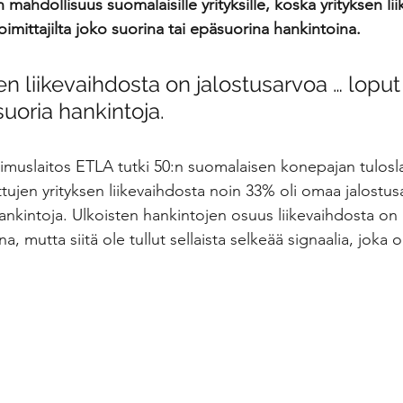
ahdollisuus suomalaisille yrityksille, koska yrityksen li
oimittajilta joko suorina tai epäsuorina hankintoina.
tegoriajohtaminen
Interim
tekoäly
en liikevaihdosta on jalostusarvoa … loput
suoria hankintoja.
imuslaitos ETLA tutki 50:n suomalaisen konepajan tulosl
ittujen yrityksen liikevaihdosta noin 33% oli omaa jalostus
ankintoja. Ulkoisten hankintojen osuus liikevaihdosta on
na, mutta siitä ole tullut sellaista selkeää signaalia, joka o