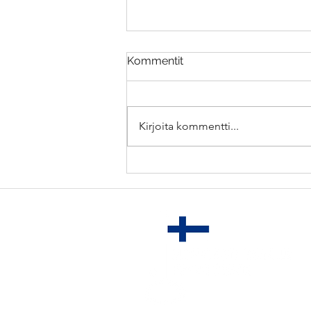
Kommentit
Kirjoita kommentti...
Polku luokittelusta
strategiseen hankintaan –
kolme askelta ajattelun
syventämiseen (Kraljic
PLUS)