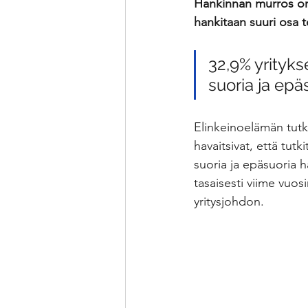
Hankinnan murros on m
hankitaan suuri osa t
PK-yrityksen hankinta
Ka
32,9% yrityks
suoria ja epä
Elinkeinoelämän tutk
havaitsivat, että tutk
suoria ja epäsuoria h
tasaisesti viime vuosi
yritysjohdon.