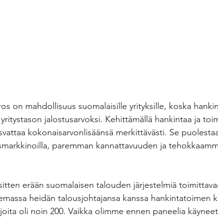
s on mahdollisuus suomalaisille yrityksille, koska hanki
yritystason jalostusarvoksi. Kehittämällä hankintaa ja toim
asvattaa kokonaisarvonlisäänsä merkittävästi. Se puolesta
kasmarkkinoilla, paremman kannattavuuden ja tehokkaa
itten erään suomalaisen talouden järjestelmiä toimittavan
emassa heidän talousjohtajansa kanssa hankintatoimen ke
ulijoita oli noin 200. Vaikka olimme ennen paneelia käyneet