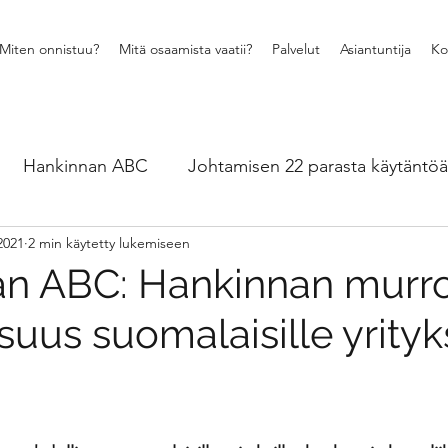
Miten onnistuu?
Mitä osaamista vaatii?
Palvelut
Asiantuntija
Ko
Hankinnan ABC
Johtamisen 22 parasta käytäntöä
2021
2 min käytetty lukemiseen
Muutosjohtaminen ja vuorovaikutus
Hankintaos
n ABC: Hankinnan murr
uus suomalaisille yrityks
24 viisasta ja hyvää hankintatekoa
Ajankohtaisia 
ytännön esimerkkejä - CASEt
Myynnin ja hankinnan 