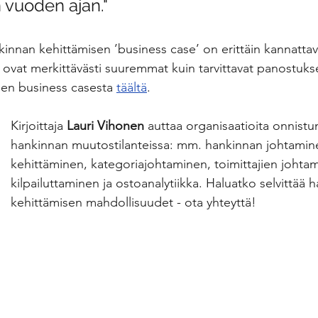
vuoden ajan."
kinnan kehittämisen ’business case’ on erittäin kannattav
ovat merkittävästi suuremmat kuin tarvittavat panostukse
en business casesta 
täältä
.
Kirjoittaja 
Lauri Vihonen 
auttaa organisaatioita onnist
hankinnan muutostilanteissa: mm. hankinnan johtamine
kehittäminen, kategoriajohtaminen, toimittajien johtam
kilpailuttaminen ja ostoanalytiikka. Haluatko selvittää 
kehittämisen mahdollisuudet - ota yhteyttä!