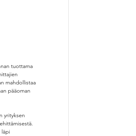
nnan tuottama 
ittajien 
an mahdollistaa 
mman pääoman 
 yrityksen 
hittämisestä. 
 läpi 