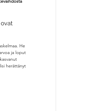
ikevaihdosta 
 ovat 
askelmaa. He 
arvoa ja loput 
 kasvanut 
lisi herättänyt 