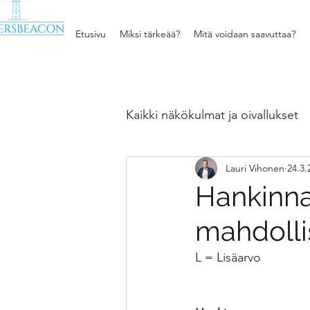
Etusivu
Miksi tärkeää?
Mitä voidaan saavuttaa?
Kaikki näkökulmat ja oivallukset
Lauri Vihonen
24.3.
Kehittäminen ja johtaminen
Hankinna
mahdollis
Tiedon matka kilpailueduksi
L = Lisäarvo
Parhaisiin lukuhetkiin
Kä