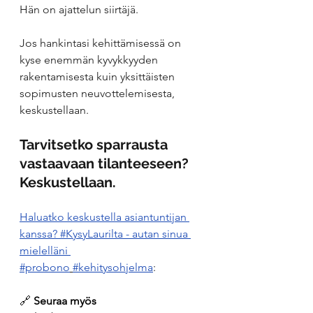
Hän on ajattelun siirtäjä.
Jos hankintasi kehittämisessä on 
kyse enemmän kyvykkyyden 
rakentamisesta kuin yksittäisten 
sopimusten neuvottelemisesta, 
keskustellaan.
Tarvitsetko sparrausta 
vastaavaan tilanteeseen? 
Keskustellaan.
Haluatko keskustella asiantuntijan 
kanssa? #KysyLaurilta - autan sinua 
mielelläni 
#probono
#kehitysohjelma
: 
🔗 
Seuraa myös 