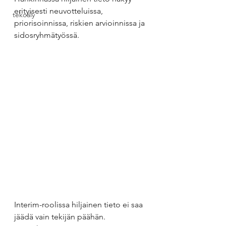
erityisesti neuvotteluissa, 
tekoäly
priorisoinnissa, riskien arvioinnissa ja 
sidosryhmätyössä.
Interim-roolissa hiljainen tieto ei saa 
jäädä vain tekijän päähän. 