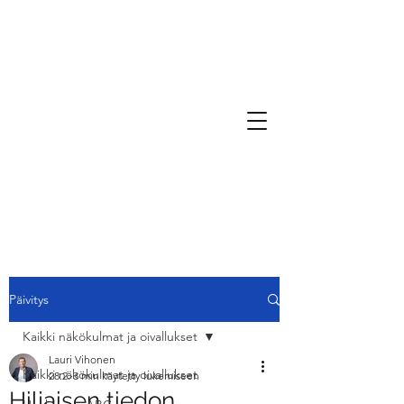
Päivitys
Kaikki näkökulmat ja oivallukset
Lauri Vihonen
Kaikki näkökulmat ja oivallukset
28.2.
3 min käytetty lukemiseen
Hiljaisen tiedon