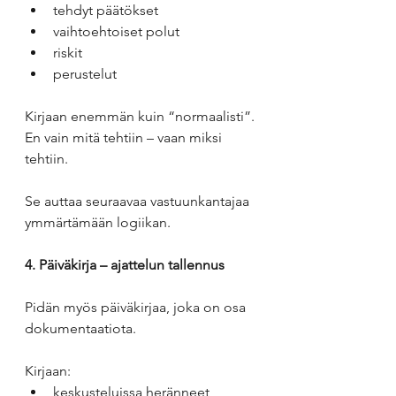
tehdyt päätökset
vaihtoehtoiset polut
riskit
perustelut
Kirjaan enemmän kuin “normaalisti”. 
En vain mitä tehtiin – vaan miksi 
tehtiin.
Se auttaa seuraavaa vastuunkantajaa 
ymmärtämään logiikan.
4. Päiväkirja – ajattelun tallennus
Pidän myös päiväkirjaa, joka on osa 
dokumentaatiota.
Kirjaan:
keskusteluissa heränneet 