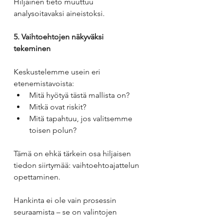
Hiljainen tieto muuttuu 
analysoitavaksi aineistoksi.
5. Vaihtoehtojen näkyväksi 
tekeminen
Keskustelemme usein eri 
etenemistavoista:
Mitä hyötyä tästä mallista on?
Mitkä ovat riskit?
Mitä tapahtuu, jos valitsemme 
toisen polun?
Tämä on ehkä tärkein osa hiljaisen 
tiedon siirtymää: vaihtoehtoajattelun 
opettaminen.
Hankinta ei ole vain prosessin 
seuraamista – se on valintojen 