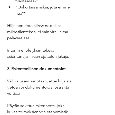
tilanteessa?”
“Onko tässä riskiä, jota emme 
näe?”
Hiljainen tieto siirtyy nopeissa 
mikrotilanteissa, ei vain virallisissa 
palavereissa.
Interim ei ole yksin tekevä 
asiantuntija – vaan ajattelun jakaja.
3. Rakenteellinen dokumentointi
Vaikka usein sanotaan, ettei hiljaista 
tietoa voi dokumentoida, osa siitä 
voidaan.
Käytän sovittua rakennetta, joka 
kuvaa toimeksiannon etenemistä: