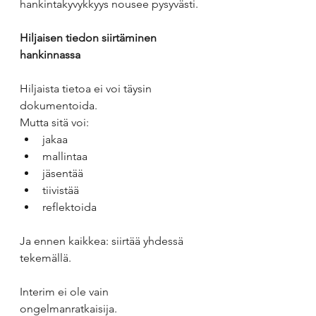
hankintakyvykkyys nousee pysyvästi.
Hiljaisen tiedon siirtäminen 
hankinnassa
Hiljaista tietoa ei voi täysin 
dokumentoida.
Mutta sitä voi:
jakaa
mallintaa
jäsentää
tiivistää
reflektoida
Ja ennen kaikkea: siirtää yhdessä 
tekemällä.
Interim ei ole vain 
ongelmanratkaisija.