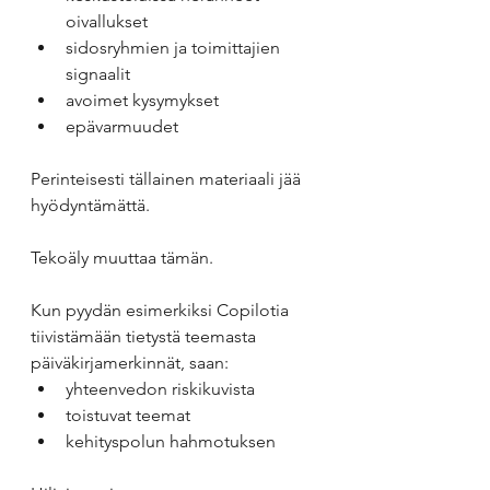
oivallukset
sidosryhmien ja toimittajien 
signaalit
avoimet kysymykset
epävarmuudet
Perinteisesti tällainen materiaali jää 
hyödyntämättä.
Tekoäly muuttaa tämän.
Kun pyydän esimerkiksi Copilotia 
tiivistämään tietystä teemasta 
päiväkirjamerkinnät, saan:
yhteenvedon riskikuvista
toistuvat teemat
kehityspolun hahmotuksen