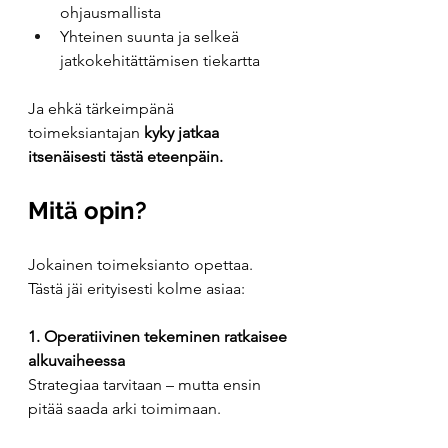
ohjausmallista
Yhteinen suunta ja selkeä 
jatkokehitättämisen tiekartta
Ja ehkä tärkeimpänä 
toimeksiantajan 
kyky jatkaa 
itsenäisesti tästä eteenpäin.
Mitä opin?
Jokainen toimeksianto opettaa. 
Tästä jäi erityisesti kolme asiaa:
1. Operatiivinen tekeminen ratkaisee 
alkuvaiheessa
Strategiaa tarvitaan – mutta ensin 
pitää saada arki toimimaan.