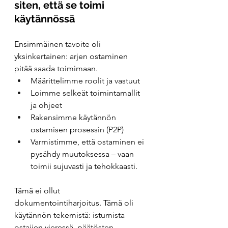
siten, että se toimi 
käytännössä
Ensimmäinen tavoite oli 
yksinkertainen: arjen ostaminen 
pitää saada toimimaan.
Määrittelimme roolit ja vastuut
Loimme selkeät toimintamallit 
ja ohjeet
Rakensimme käytännön 
ostamisen prosessin (P2P)
Varmistimme, että ostaminen ei 
pysähdy muutoksessa – vaan 
toimii sujuvasti ja tehokkaasti.
Tämä ei ollut 
dokumentointiharjoitus. Tämä oli 
käytännön tekemistä: istumista 
ostajien vieressä, päätösten 