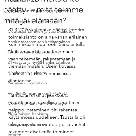
Hankinnan ABC
päättyi – mitä teimme,
Johtamisen 22 parasta käytäntöä
mitä jäi elämään?
Kehittäminen ja johtaminen
31.3.2026 yksi matka päättyi. Interim-
Muutosjohtaminen ja vuorovaikutus
toimeksianto on aina vähän erilainen 
Hankintaosaamisen kehittäminen
kuin mikään muu rooli. Siinä ei tulla 
“katsomaan ja suosittelemaan”, 
Tiedon matka kilpailueduksi
vaan tekemään, rakentamaan ja 
24 viisasta ja hyvää hankintatekoa
viemään maaliin. Usein kovassa 
Ajankohtaisia aiheita
paineessa ja keskeneräisessä 
tilanteessa.
Parhaisiin lukuhetkiin
Käytännön esimerkkejä - CASEt
Tämäkään ei ollut poikkeus. 
Lähtötilanne oli selkeä – mutta ei 
Myynnin ja hankinnan yhteistyö
helppo: ostaminen piti rakentaa 
PK-yrityksen hankinta
käytännössä uudelleen. Taustalla oli 
Kategoriajohtaminen
liiketoiminnan muutos, jossa vanhat 
rakenteet eivät enää toimineet. 
Interim