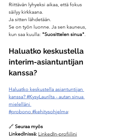
Riittävän lyhyeksi aikaa, että fokus 
säilyy kirkkaana.
Ja sitten lähdetään.
Se
 on työn luonne. Ja sen kauneus, 
kun saa kuulla: 
"Suosittelen sinua"
.
Haluatko keskustella 
interim-asiantuntijan 
kanssa?
Haluatko keskustella asiantuntijan 
kanssa? #KysyLaurilta - autan sinua 
mielelläni 
#probono
#kehitysohjelma
: 
🔗 
Seuraa myös 
LinkedInissä:
LinkedIn-profiilini