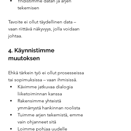
Yhdistimme datan ja arjen 
tekemisen
Tavoite ei ollut täydellinen data – 
vaan riittävä näkyvyys, jolla voidaan 
johtaa.
4. Käynnistimme 
muutoksen
Ehkä tärkein työ ei ollut prosesseissa 
tai sopimuksissa – vaan ihmisissä.
Kävimme jatkuvaa dialogia 
liiketoiminnan kanssa
Rakensimme yhteistä 
ymmärrystä hankinnan roolista
Tuimme arjen tekemistä, emme 
vain ohjanneet sitä
Loimme pohjaa uudelle 