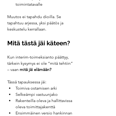
toimintatavalle
Muutos ei tapahdu dioilla. Se 
tapahtuu arjessa, yksi päätös ja 
keskustelu kerrallaan.
Mitä tästä jäi käteen?
Kun interim-toimeksianto päättyy, 
tärkein kysymys ei ole “mitä tehtiin” 
– vaan 
mitä jäi elämään?
Tässä tapauksessa jäi:
Toimiva ostamisen arki
Selkeämpi vastuunjako
Rakenteilla oleva ja hallittavissa 
oleva toimittajakenttä
Ensimmäinen versio hankinnan 