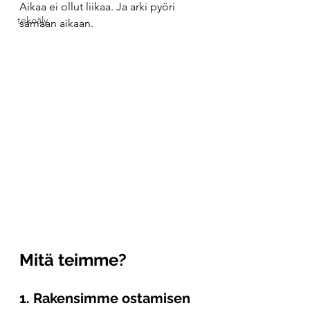
Aikaa ei ollut liikaa. Ja arki pyöri 
tekoäly
samaan aikaan.
Mitä teimme?
1. Rakensimme ostamisen 