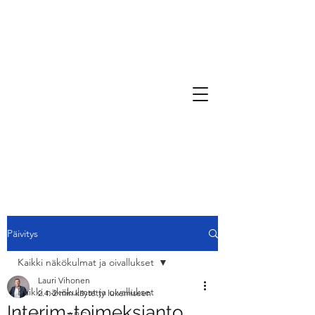
Päivitys
Kaikki näkökulmat ja oivallukset
Lauri Vihonen
Kaikki näkökulmat ja oivallukset
2.4.
2 min käytetty lukemiseen
Interim-toimeksianto