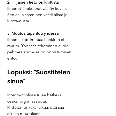
2. Hiljainen tieto on kriittistä
Ilman sitä rakennat väärän kuvan. 
Sen esiin saaminen vaatii aikaa ja 
luottamusta.
3. Muutos tapahtuu yhdessä
Ilman liiketoimintaa hankinta ei 
muutu. Yhdessä tekeminen ei ole 
pehmeä arvo – se on onnistumisen 
ehto.
Lopuksi: "Suosittelen 
sinua"
Interim-roolissa tulee hetkeksi 
osaksi organisaatiota.
Riittävän pitkäksi aikaa, että saa 
aikaan muutoksen.